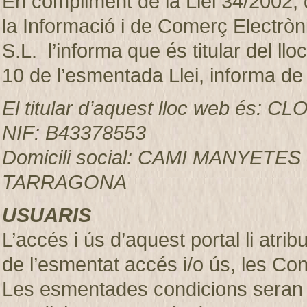
En compliment de la Llei 34/2002, d
la Informació i de Comerç Electr
S.L. l’informa que és titular del ll
10 de l’esmentada Llei, informa de
El titular d’aquest lloc web és:
NIF: B43378553
Domicili social: CAMI MANYETES
TARRAGONA
USUARIS
L’accés i ús d’aquest portal li atr
de l’esmentat accés i/o ús, les Co
Les esmentades condicions seran 