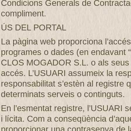
Condicions Generals de Contractaci
compliment.
ÚS DEL PORTAL
La pàgina web proporciona l’accés 
programes o dades (en endavant “e
CLOS MOGADOR S.L. o als seus llic
accés. L’USUARI assumeix la respon
responsabilitat s’estèn al registre
determinats serveis o continguts.
En l’esmentat registre, l’USUARI s
i lícita. Com a conseqüència d’aque
proporcionar una contrasenya de 