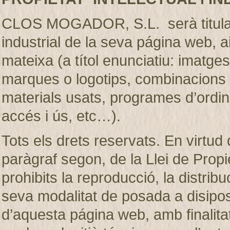
CLOS MOGADOR, S.L. serà titular de
industrial de la seva página web, 
mateixa (a títol enunciatiu: imatges
marques o logotips, combinacions d
materials usats, programes d’ordi
accés i ús, etc…).
Tots els drets reservats. En virtud d
paràgraf segon, de la Llei de Prop
prohibits la reproducció, la distribu
seva modalitat de posada a disiposic
d’aquesta página web, amb finalita