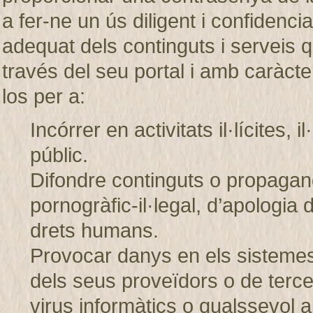
a fer-ne un ús diligent i confiden
adequat dels continguts i servei
través del seu portal i amb caràcter
los per a:
Incórrer en activitats il·lícites, 
públic.
Difondre continguts o propagand
pornogràfic-il·legal, d’apologia 
drets humans.
Provocar danys en els sistem
dels seus proveïdors o de tercer
virus informàtics o qualssevol a