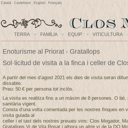
Català
Castellano
English
Français
TERRA
+
FAMÍLIA
+
EQUIP
+
VITICULTURA
Enoturisme al Priorat - Gratallops
Sol·licitud de visita a la finca i celler de 
A partir del mes d’agost 2021 els dies de visita seran dillu
dissabte.
Preu: 50 € per persona tot inclòs.
La visita es realitza fins a un màxim de 8 persones. O bé,
sanitària vigent.
Consta d’una volta comentada per les nostres finques en v
visita guiada al
celler i el tast dels nostres preuats vins: Clos Mogador, M
Gratallops Vi de Vila Rosat i alhora un altre vi de la DO Mo