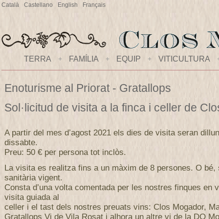
Català
Castellano
English
Français
TERRA
+
FAMÍLIA
+
EQUIP
+
VITICULTURA
Enoturisme al Priorat - Gratallops
Sol·licitud de visita a la finca i celler de 
A partir del mes d’agost 2021 els dies de visita seran dillu
dissabte.
Preu: 50 € per persona tot inclòs.
La visita es realitza fins a un màxim de 8 persones. O bé,
sanitària vigent.
Consta d’una volta comentada per les nostres finques en v
visita guiada al
celler i el tast dels nostres preuats vins: Clos Mogador, M
Gratallops Vi de Vila Rosat i alhora un altre vi de la DO Mo