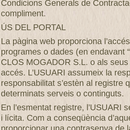
Condicions Generals de Contractaci
compliment.
ÚS DEL PORTAL
La pàgina web proporciona l’accés 
programes o dades (en endavant “e
CLOS MOGADOR S.L. o als seus llic
accés. L’USUARI assumeix la respon
responsabilitat s’estèn al registre
determinats serveis o continguts.
En l’esmentat registre, l’USUARI s
i lícita. Com a conseqüència d’aque
proporcionar una contrasenya de 