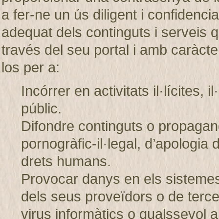
a fer-ne un ús diligent i confiden
adequat dels continguts i servei
través del seu portal i amb caràcter
los per a:
Incórrer en activitats il·lícites, 
públic.
Difondre continguts o propagand
pornogràfic-il·legal, d’apologia 
drets humans.
Provocar danys en els sistem
dels seus proveïdors o de tercer
virus informàtics o qualssevol a