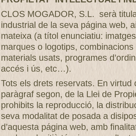
CLOS MOGADOR, S.L. serà titular de
industrial de la seva página web, 
mateixa (a títol enunciatiu: imatges
marques o logotips, combinacions d
materials usats, programes d’ordi
accés i ús, etc…).
Tots els drets reservats. En virtud d
paràgraf segon, de la Llei de Prop
prohibits la reproducció, la distribu
seva modalitat de posada a disiposic
d’aquesta página web, amb finalita