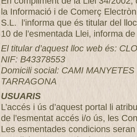
En compliment de la Llei 34/2002, d
la Informació i de Comerç Electr
S.L. l’informa que és titular del ll
10 de l’esmentada Llei, informa de
El titular d’aquest lloc web és:
NIF: B43378553
Domicili social: CAMI MANYETES
TARRAGONA
USUARIS
L’accés i ús d’aquest portal li atr
de l’esmentat accés i/o ús, les Co
Les esmentades condicions seran 