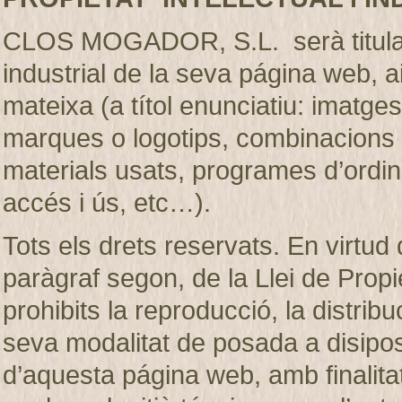
CLOS MOGADOR, S.L. serà titular de
industrial de la seva página web, 
mateixa (a títol enunciatiu: imatges
marques o logotips, combinacions d
materials usats, programes d’ordi
accés i ús, etc…).
Tots els drets reservats. En virtud d
paràgraf segon, de la Llei de Prop
prohibits la reproducció, la distribu
seva modalitat de posada a disiposic
d’aquesta página web, amb finalita