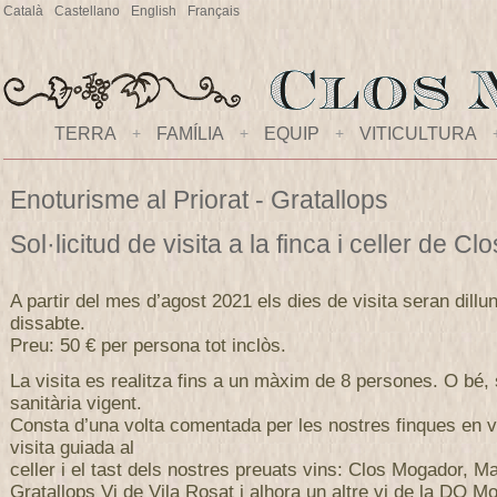
Català
Castellano
English
Français
TERRA
+
FAMÍLIA
+
EQUIP
+
VITICULTURA
Enoturisme al Priorat - Gratallops
Sol·licitud de visita a la finca i celler de 
A partir del mes d’agost 2021 els dies de visita seran dillu
dissabte.
Preu: 50 € per persona tot inclòs.
La visita es realitza fins a un màxim de 8 persones. O bé,
sanitària vigent.
Consta d’una volta comentada per les nostres finques en v
visita guiada al
celler i el tast dels nostres preuats vins: Clos Mogador, M
Gratallops Vi de Vila Rosat i alhora un altre vi de la DO Mo