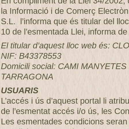
En compliment de la Llei 34/2002, d
la Informació i de Comerç Electr
S.L. l’informa que és titular del ll
10 de l’esmentada Llei, informa de
El titular d’aquest lloc web és:
NIF: B43378553
Domicili social: CAMI MANYETES
TARRAGONA
USUARIS
L’accés i ús d’aquest portal li atr
de l’esmentat accés i/o ús, les Co
Les esmentades condicions seran 