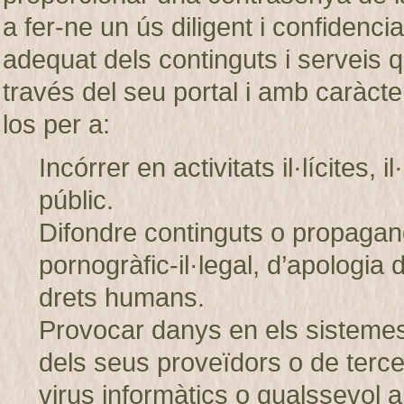
a fer-ne un ús diligent i confiden
adequat dels continguts i servei
través del seu portal i amb caràcter
los per a:
Incórrer en activitats il·lícites, 
públic.
Difondre continguts o propagand
pornogràfic-il·legal, d’apologia 
drets humans.
Provocar danys en els sistem
dels seus proveïdors o de tercer
virus informàtics o qualssevol a