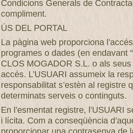
Condicions Generals de Contractaci
compliment.
ÚS DEL PORTAL
La pàgina web proporciona l’accés 
programes o dades (en endavant “e
CLOS MOGADOR S.L. o als seus llic
accés. L’USUARI assumeix la respon
responsabilitat s’estèn al registre
determinats serveis o continguts.
En l’esmentat registre, l’USUARI s
i lícita. Com a conseqüència d’aque
proporcionar una contrasenya de 