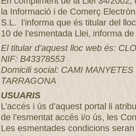
En compliment de la Llei 34/2002, d
la Informació i de Comerç Electr
S.L. l’informa que és titular del ll
10 de l’esmentada Llei, informa de
El titular d’aquest lloc web és:
NIF: B43378553
Domicili social: CAMI MANYETES
TARRAGONA
USUARIS
L’accés i ús d’aquest portal li atr
de l’esmentat accés i/o ús, les Co
Les esmentades condicions seran 