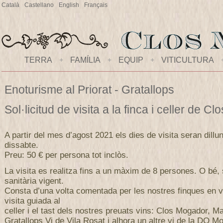
Català
Castellano
English
Français
TERRA
+
FAMÍLIA
+
EQUIP
+
VITICULTURA
Enoturisme al Priorat - Gratallops
Sol·licitud de visita a la finca i celler de 
A partir del mes d’agost 2021 els dies de visita seran dillu
dissabte.
Preu: 50 € per persona tot inclòs.
La visita es realitza fins a un màxim de 8 persones. O bé,
sanitària vigent.
Consta d’una volta comentada per les nostres finques en v
visita guiada al
celler i el tast dels nostres preuats vins: Clos Mogador, M
Gratallops Vi de Vila Rosat i alhora un altre vi de la DO Mo