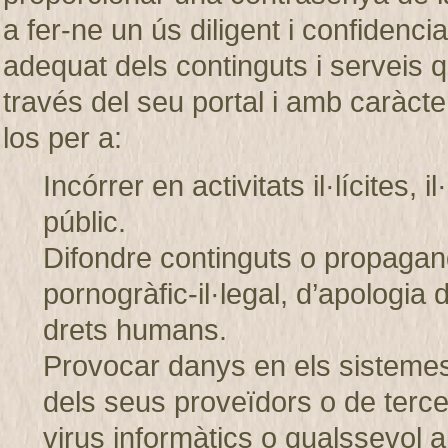
a fer-ne un ús diligent i confiden
adequat dels continguts i servei
través del seu portal i amb caràcter
los per a:
Incórrer en activitats il·lícites, 
públic.
Difondre continguts o propagand
pornogràfic-il·legal, d’apologia 
drets humans.
Provocar danys en els sistem
dels seus proveïdors o de tercer
virus informàtics o qualssevol a