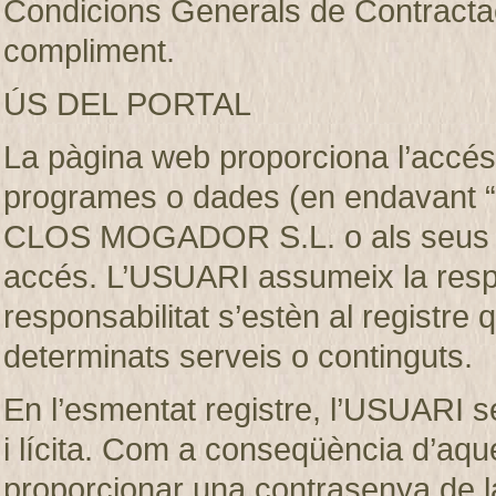
Condicions Generals de Contractaci
compliment.
ÚS DEL PORTAL
La pàgina web proporciona l’accés 
programes o dades (en endavant “e
CLOS MOGADOR S.L. o als seus llic
accés. L’USUARI assumeix la respon
responsabilitat s’estèn al registre
determinats serveis o continguts.
En l’esmentat registre, l’USUARI s
i lícita. Com a conseqüència d’aque
proporcionar una contrasenya de 