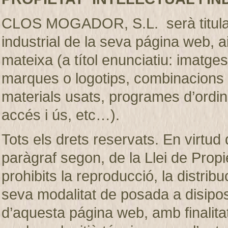
CLOS MOGADOR, S.L. serà titular de
industrial de la seva página web, 
mateixa (a títol enunciatiu: imatges
marques o logotips, combinacions d
materials usats, programes d’ordi
accés i ús, etc…).
Tots els drets reservats. En virtud d
paràgraf segon, de la Llei de Prop
prohibits la reproducció, la distribu
seva modalitat de posada a disiposic
d’aquesta página web, amb finalita