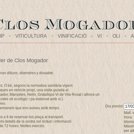
IP
+
VITICULTURA
+
VINIFICACIÓ
=
VI
+
OLI
+
A
s
celler de Clos Mogador
eran dilluns, divendres y dissabte.
es. O bé, segons la normativa sanitària vigent.
ques en vehicle propi, una visita guiada al
ogador, Manyetes, Nelin, Gratallops Vi de Vila Rosat i alhora un
stre oli ecològic i pa elaborat amb vi.)
res.
Dia previst
s demanem que ens aviseu amb temps.
Matí: 
a fi de reservar-los plaça al transport.
Hora:
 detalls de la vostra sol·licitud i informació
Idioma
de 72 hores. Moltes mercès.
Màxim
per al