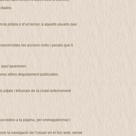
ectades.
ncia pròpia o d’un tercer, a aquells usuaris que
cint totes les accions civils i penals que li
aquí apareixen.
r unes altres degudament publicades
.
tjats i tribunals de la ciutat anteriorment
ui accedeix a la pàgina, per emmagatzemar i
rar la navegació de l’usuari en el lloc web, sense