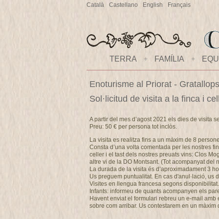
Català
Castellano
English
Français
TERRA
+
FAMÍLIA
+
EQU
Enoturisme al Priorat - Gratallop
Sol·licitud de visita a la finca i 
A partir del mes d’agost 2021 els dies de visita s
Preu: 50 € per persona tot inclòs.
La visita es realitza fins a un màxim de 8 person
Consta d’una volta comentada per les nostres fin
celler i el tast dels nostres preuats vins: Clos M
altre vi de la DO Montsant. (Tot acompanyat del no
La durada de la visita és d’aproximadament 3 ho
Us preguem puntualitat. En cas d'anul·lació, u
Visites en llengua francesa segons disponibilitat.
Infants: informeu de quants acompanyen els pares 
Havent enviat el formulari rebreu un e-mail amb els
sobre com arribar. Us contestarem en un màxim 