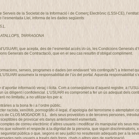
de Serveis de la Societat de la Informació i de Comerç Electrònic (LSSI-CE), l’enti
de l’esmentada Llei, informa de les dades següents:
S.L.
, GRATALLOPS, TARRAGONA
ció d’USUARI, que acepta, des de l’esmentat accés i/o ús, les Condicions Generals 
ons Generals de Contractació, que en el seu cas resultin d’obligat compliment.
nformacions, serveis, programes o dades (en endavant “els continguts”) a Intern
 L’USUARI assumeix la responsabilitat de l’ús del portal. Aquesta responsabilitat s’
 d’aportar informació veraç i lícita. Com a conseqüència d’aquest registre, a l’USU
n ús diligent i confidencial. L’USUARI es compromet a fer un ús adequat dels co
ò no limitatiu, a no utilizar-los per a:
ontràries a la bona fe i a l’ordre públic.
r racista, xenòfob, pornogràfic-il·legal, d’apologia del terrorisme o atemptatori c
gics de CLOS MOGADOR S.L. dels seus proveïdors o de terceres persones, introduir 
 susceptibles de provocar els danys anteriorment esmentats.
 els comptes de correu electrònic d’altres usuaris i modificar i/o manipular els se
ons que vulnerin el respecte a la dignitat de la persona, que siguin discriminatoris,
 o la seguretat pública o que, segons el seu judici no resultessin adequats per a l
rsades pels usuaris a través dels foros, chats o altres vies de participació.