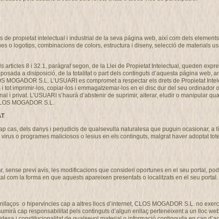
de propietat intelectual i industrial de la seva página web, així com dels elements c
ues o logotips, combinacions de colors, estructura i diseny, selecció de materials 
als articles 8 i 32.1, paràgraf segon, de la Llei de Propietat Intelectual, queden expre
osada a disiposició, de la totalitat o part dels continguts d’aquesta página web, am
CLOS MOGADOR S.L. L’USUARI es compromet a respectar els drets de Propietat Intel
ns i tot imprimir-los, copiar-los i emmagatzemar-los en el disc dur del seu ordinador 
nal i privat. L’USUARI s’haurà d’abstenir de suprimir, alterar, eludir o manipular qu
de CLOS MOGADOR S.L.
AT
s, dels danys i perjudicis de qualsevulla naturalesa que puguin ocasionar, a títo
ó de virus o programes maliciosos o lesius en els continguts, malgrat haver adoptat 
ense previ avís, les modificacions que consideri oportunes en el seu portal, podent
tal com la forma en que aquests apareixen presentats o localitzats en el seu portal.
llaços o hipervincles cap a altres llocs d’internet, CLOS MOGADOR S.L. no exercit
 cap responsabilitat pels continguts d’algun enllaç perteneixent a un lloc web aliè
 validesa i constitucionalitat de qualsevol material o informació continguda en cap d’aq