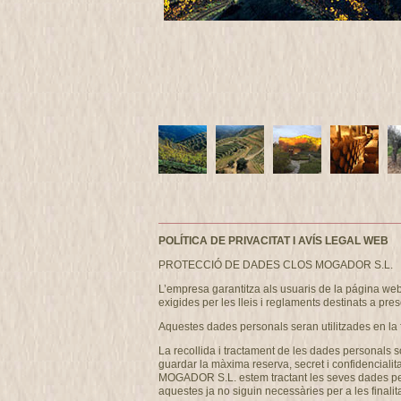
POLÍTICA DE PRIVACITAT I AVÍS LEGAL WEB
PROTECCIÓ DE DADES CLOS MOGADOR S.L.
L’empresa garantitza als usuaris de la página w
exigides per les lleis i reglaments destinats a pres
Aquestes dades personals seran utilitzades en la 
La recollida i tractament de les dades personals s
guardar la màxima reserva, secret i confidencialit
MOGADOR S.L. estem tractant les seves dades person
aquestes ja no siguin necessàries per a les finalita