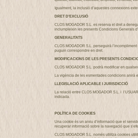
Igualment, la inclusió d’aquestes connexions exter
DRET D’EXCLUSIÓ
CLOS MOGADOR S.L. es reserva el dret a denegar o r
inclumpleixin les presents Condicions Generals d
GENERALITATS
CLOS MOGADOR S.L. perseguirà l’incompliment de les
puguin correspondre en dret.
MODIFICACIONS DE LES PRESENTS CONDICI
CLOS MOGADOR S.L. podrà modificar en qualsevo
La vigència de les esmentades condicions anirà e
LLEGISLACIÓ APLICABLE I JURISDICCIÓ
La relació entre CLOS MOGADOR S.L. i l’USUARI es 
indicada.
POLÍTICA DE COOKIES
Una cookie és un arxiu d’informació que el servido
recuperar informació sobre la navegació que s’efe
CLOS MOGADOR S.L. només utilitza cookies utilitza