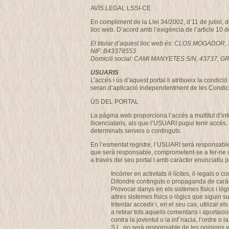
AVÍS LEGAL LSSI-CE
En compliment de la Llei 34/2002, d’11 de juliol, 
lloc web. D’acord amb l’exigència de l’article 10 
El titular d’aquest lloc web és: CLOS MOGADOR, 
NIF: B43378553
Domicili social: CAMI MANYETES S/N, 43737
USUARIS
L’accés i ús d’aquest portal li atribueix la condi
seran d’aplicació independentment de les Condici
ÚS DEL PORTAL
La pàgina web proporciona l’accés a multitut d’i
llicenciataris, als que l’USUARI pugui tenir accés.
determinats serveis o continguts.
En l’esmentat registre, l’USUARI será responsable
que serà responsable, comprometent-se a fer-ne u
a través del seu portal i amb caràcter enunciatiu per
Incórrer en activitats il·lícites, il·legals o c
Difondre continguts o propaganda de caràcte
Provocar danys en els sistemes físics i lò
altres sistemes físics o lògics que siguin
Intentar accedir i, en el seu cas, utilizar
a retirar tots aquells comentaris i aportaci
contra la joventut o la inf`nacia, l’ordre
S.L. no serà responsable de les opinions ve