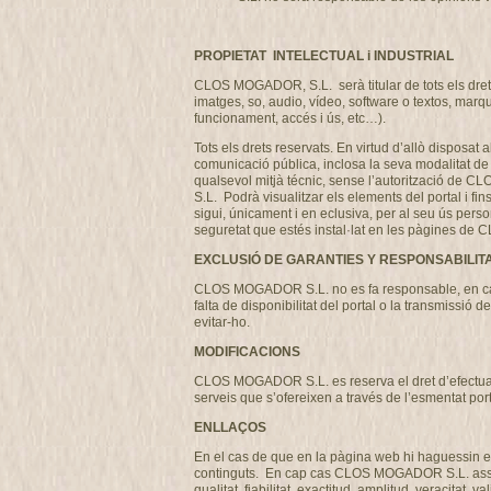
PROPIETAT INTELECTUAL i INDUSTRIAL
CLOS MOGADOR, S.L. serà titular de tots els drets 
imatges, so, audio, vídeo, software o textos, marq
funcionament, accés i ús, etc…).
Tots els drets reservats. En virtud d’allò disposat 
comunicació pública, inclosa la seva modalitat de p
qualsevol mitjà técnic, sense l’autorització de 
S.L. Podrà visualitzar els elements del portal i fi
sigui, únicament i en eclusiva, per al seu ús perso
seguretat que estés instal·lat en les pàgines 
EXCLUSIÓ DE GARANTIES Y RESPONSABILIT
CLOS MOGADOR S.L. no es fa responsable, en cap ca
falta de disponibilitat del portal o la transmissi
evitar-ho.
MODIFICACIONS
CLOS MOGADOR S.L. es reserva el dret d’efectuar, s
serveis que s’ofereixen a través de l’esmentat por
ENLLAÇOS
En el cas de que en la pàgina web hi haguessin en
continguts. En cap cas CLOS MOGADOR S.L. assumirà
qualitat, fiabilitat, exactitud, amplitud, veracitat,