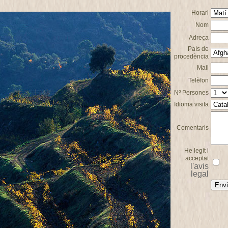
Horari
Nom
Adreça
País de
procedència
Mail
Telèfon
Nº Persones
Idioma visita
Comentaris
He legit i
acceptat
l'avis
legal