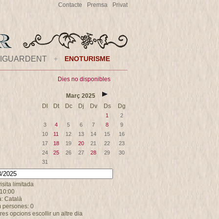
Contacte
Premsa
Privat
IGUARDENT
+
ENOTURISME
Dies no disponibles
Març
2025
Dl
Dt
Dc
Dj
Dv
Ds
Dg
1
2
3
4
5
6
7
8
9
10
11
12
13
14
15
16
17
18
19
20
21
22
23
24
25
26
27
28
29
30
31
visita limitada
 10:00
: Català
 persones: 0
tres opcions escollir un altre dia