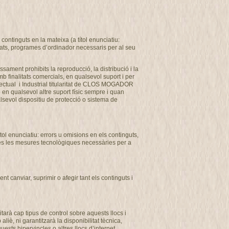
ontinguts en la mateixa (a títol enunciatiu:
usats, programes d’ordinador necessaris per al seu
ssament prohibits la reproducció, la distribució i la
b finalitats comercials, en qualsevol suport i per
ectual i Industrial titularitat de CLOS MOGADOR
o en qualsevol altre suport físic sempre i quan
alsevol dispositiu de protecció o sistema de
l enunciatiu: errors u omisions en els continguts,
totes les mesures tecnològiques necessàries per a
 canviar, suprimir o afegir tant els continguts i
arà cap tipus de control sobre aquests llocs i
, ni garantitzarà la disponibilitat tècnica,
uests hipervincles o altres llocs d’internet.