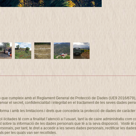
eb que cumpleix amb el Reglament General de Protecció de Dades (UE9 2016/679), i
ervar el secret, confidencialitat i integritat en el tractament de les seves dades pers
forma i amb les limitacions i drets que concedeix la protecció de dades de caràcter
ol·licitades té com a finalitat l’atenció a l’usuari, tant la de caire administrati
at sobre la informació de les dades personals que té a la seva disposició. Vostè té
als, per tant, te dret a accedir a les seves dades personals, rectificar les dades 
ts per les quals van ser recollides.