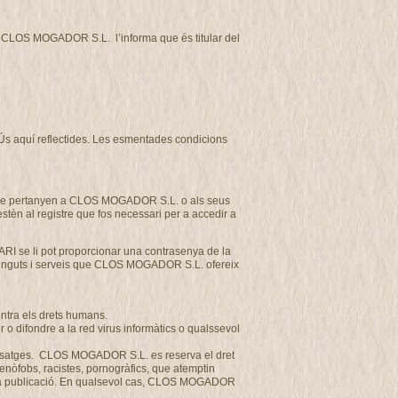
tat CLOS MOGADOR S.L. l’informa que és titular del
d’Ús aquí reflectides. Les esmentades condicions
et que pertanyen a CLOS MOGADOR S.L. o als seus
estèn al registre que fos necessari per a accedir a
ARI se li pot proporcionar una contrasenya de la
ntinguts i serveis que CLOS MOGADOR S.L. ofereix
ontra els drets humans.
o difondre a la red virus informàtics o qualssevol
us missatges. CLOS MOGADOR S.L. es reserva el dret
 xenòfobs, racistes, pornogràfics, que atemptin
a seva publicació. En qualsevol cas, CLOS MOGADOR