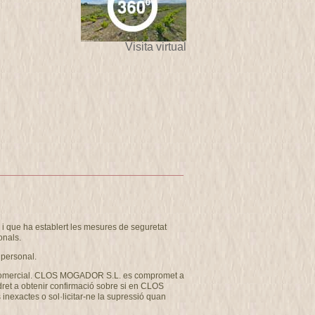
Visita virtual
 que ha establert les mesures de seguretat
onals.
 personal.
u com comercial. CLOS MOGADOR S.L. es compromet a
 dret a obtenir confirmació sobre si en CLOS
inexactes o sol·licitar-ne la supressió quan