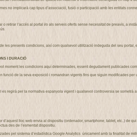
nes no implicarà cap tipus d’associació, fusió o participació amb les entitats conn
etirar l’accés al portal i/o als serveis oferts sense necessitat de preavís, a instà
’ús.
 presents condicions, així com qualsevol utilització indeguda del seu portal, exer
ONS I DURACIÓ
l moment les condicions aquí determinades, essent degudament publicades com 
n funció de la seva exposició i romandran vigents fins que siguin modificades pe
regirà per la normativa espanyola vigent i qualsevol controversia se sometrà als ju
r d’aquest lloc web envia al dispositiu (ordenador, smartphone, tablet, etc..) de q
ctua des de l’esmentat dispositiu.
des pel sistema d’estadística Google Analytics únicament amb la finalitat de millo