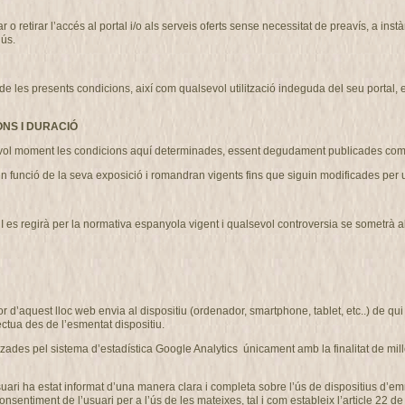
etirar l’accés al portal i/o als serveis oferts sense necessitat de preavís, a instà
’ús.
 presents condicions, així com qualsevol utilització indeguda del seu portal, exer
ONS I DURACIÓ
l moment les condicions aquí determinades, essent degudament publicades com 
n funció de la seva exposició i romandran vigents fins que siguin modificades pe
regirà per la normativa espanyola vigent i qualsevol controversia se sometrà als ju
r d’aquest lloc web envia al dispositiu (ordenador, smartphone, tablet, etc..) de q
ctua des de l’esmentat dispositiu.
des pel sistema d’estadística Google Analytics únicament amb la finalitat de millo
’usuari ha estat informat d’una manera clara i completa sobre l’ús de dispositius 
iment de l’usuari per a l’ús de les mateixes, tal i com estableix l’article 22 de la