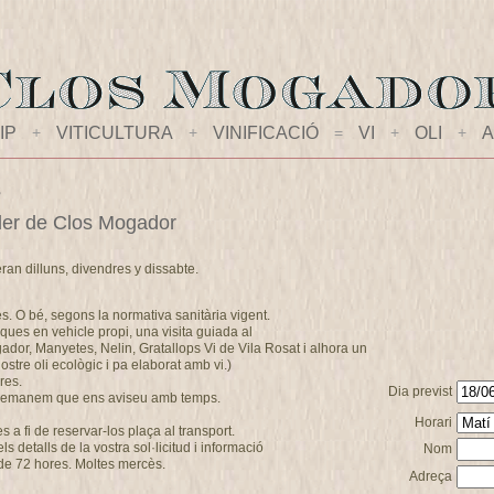
IP
+
VITICULTURA
+
VINIFICACIÓ
=
VI
+
OLI
+
A
s
celler de Clos Mogador
eran dilluns, divendres y dissabte.
es. O bé, segons la normativa sanitària vigent.
ques en vehicle propi, una visita guiada al
ogador, Manyetes, Nelin, Gratallops Vi de Vila Rosat i alhora un
stre oli ecològic i pa elaborat amb vi.)
res.
Dia previst
s demanem que ens aviseu amb temps.
Horari
a fi de reservar-los plaça al transport.
 detalls de la vostra sol·licitud i informació
Nom
de 72 hores. Moltes mercès.
Adreça