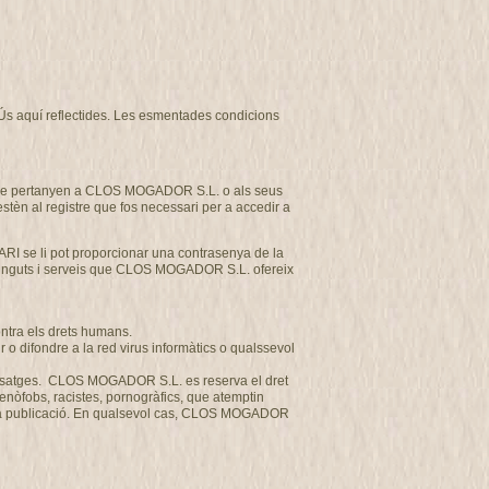
d’Ús aquí reflectides. Les esmentades condicions
et que pertanyen a CLOS MOGADOR S.L. o als seus
estèn al registre que fos necessari per a accedir a
ARI se li pot proporcionar una contrasenya de la
ntinguts i serveis que CLOS MOGADOR S.L. ofereix
ontra els drets humans.
o difondre a la red virus informàtics o qualssevol
us missatges. CLOS MOGADOR S.L. es reserva el dret
 xenòfobs, racistes, pornogràfics, que atemptin
a seva publicació. En qualsevol cas, CLOS MOGADOR