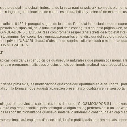
de propietat intelectual i industrial de la seva página web, així com dels elements c
ues o logotips, combinacions de colors, estructura i diseny, selecció de materials 
als articles 8 i 32.1, paràgraf segon, de la Llei de Propietat Intelectual, queden expre
osada a disiposició, de la totalitat o part dels continguts d’aquesta página web, am
CLOS MOGADOR S.L. L’USUARI es compromet a respectar els drets de Propietat Intel
ns i tot imprimir-los, copiar-los i emmagatzemar-los en el disc dur del seu ordinador 
nal i privat. L’USUARI s’haurà d’abstenir de suprimir, alterar, eludir o manipular qu
de CLOS MOGADOR S.L.
AT
s, dels danys i perjudicis de qualsevulla naturalesa que puguin ocasionar, a títo
ó de virus o programes maliciosos o lesius en els continguts, malgrat haver adoptat 
ense previ avís, les modificacions que consideri oportunes en el seu portal, podent
tal com la forma en que aquests apareixen presentats o localitzats en el seu portal.
llaços o hipervincles cap a altres llocs d’internet, CLOS MOGADOR S.L. no exercit
 cap responsabilitat pels continguts d’algun enllaç perteneixent a un lloc web aliè
 validesa i constitucionalitat de qualsevol material o informació continguda en cap d’aq
nes no implicarà cap tipus d’associació, fusió o participació amb les entitats conn