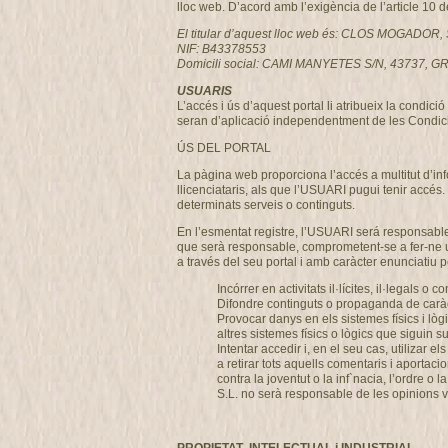
lloc web. D’acord amb l’exigència de l’article 10 
El titular d’aquest lloc web és: CLOS MOGADOR, 
NIF: B43378553
Domicili social: CAMI MANYETES S/N, 43737
USUARIS
L’accés i ús d’aquest portal li atribueix la condi
seran d’aplicació independentment de les Condici
ÚS DEL PORTAL
La pàgina web proporciona l’accés a multitut d’i
llicenciataris, als que l’USUARI pugui tenir accés.
determinats serveis o continguts.
En l’esmentat registre, l’USUARI será responsable
que serà responsable, comprometent-se a fer-ne u
a través del seu portal i amb caràcter enunciatiu per
Incórrer en activitats il·lícites, il·legals o c
Difondre continguts o propaganda de caràcte
Provocar danys en els sistemes físics i lò
altres sistemes físics o lògics que siguin
Intentar accedir i, en el seu cas, utilizar
a retirar tots aquells comentaris i aportaci
contra la joventut o la inf`nacia, l’ordre
S.L. no serà responsable de les opinions ve