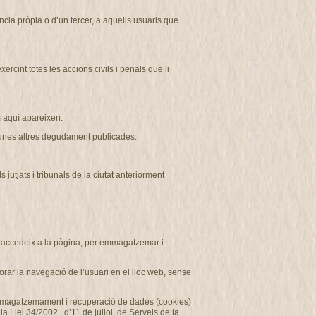
ncia pròpia o d’un tercer, a aquells usuaris que
cint totes les accions civils i penals que li
aquí apareixen.
r unes altres degudament publicades
.
tjats i tribunals de la ciutat anteriorment
ui accedeix a la pàgina, per emmagatzemar i
rar la navegació de l’usuari en el lloc web, sense
d’emmagatzemament i recuperació de dades (cookies)
 Llei 34/2002 , d’11 de juliol, de Serveis de la