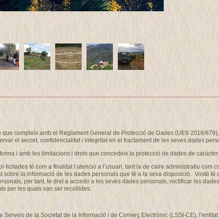
eb que cumpleix amb el Reglament General de Protecció de Dades (UE9 2016/679), i
ervar el secret, confidencialitat i integritat en el tractament de les seves dades pers
forma i amb les limitacions i drets que concedeix la protecció de dades de caràcter
ol·licitades té com a finalitat l’atenció a l’usuari, tant la de caire administrati
at sobre la informació de les dades personals que té a la seva disposició. Vostè té
als, per tant, te dret a accedir a les seves dades personals, rectificar les dades 
ts per les quals van ser recollides.
de Serveis de la Societat de la Informació i de Comerç Electrònic (LSSI-CE), l’enti