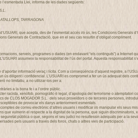
de l’esmentada Llei, informa de les dades següents:
S.L.
, GRATALLOPS, TARRAGONA
ció d’USUARI, que acepta, des de l’esmentat accés i/o ús, les Condicions Generals 
ons Generals de Contractació, que en el seu cas resultin d’obligat compliment.
nformacions, serveis, programes o dades (en endavant “els continguts”) a Intern
 L’USUARI assumeix la responsabilitat de l’ús del portal. Aquesta responsabilitat s’
 d’aportar informació veraç i lícita. Com a conseqüència d’aquest registre, a l’USU
n ús diligent i confidencial. L’USUARI es compromet a fer un ús adequat dels co
ò no limitatiu, a no utilizar-los per a:
ontràries a la bona fe i a l’ordre públic.
r racista, xenòfob, pornogràfic-il·legal, d’apologia del terrorisme o atemptatori c
gics de CLOS MOGADOR S.L. dels seus proveïdors o de terceres persones, introduir 
 susceptibles de provocar els danys anteriorment esmentats.
 els comptes de correu electrònic d’altres usuaris i modificar i/o manipular els se
ons que vulnerin el respecte a la dignitat de la persona, que siguin discriminatoris,
 o la seguretat pública o que, segons el seu judici no resultessin adequats per a l
rsades pels usuaris a través dels foros, chats o altres vies de participació.