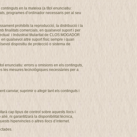
ontinguts en la mateixa (a títol enunciatiu:
usats, programes d’ordinador necessaris per al seu
ssament prohibits la reproducció, la distribució i la
b finalitats comercials, en qualsevol suport i per
ectual i Industrial titularitat de CLOS MOGADOR
o en qualsevol altre suport físic sempre i quan
alsevol dispositiu de protecció o sistema de
l enunciatiu: errors u omisions en els continguts,
totes les mesures tecnològiques necessàries per a
 canviar, suprimir o afegir tant els continguts i
arà cap tipus de control sobre aquests llocs i
, ni garantitzarà la disponibilitat tècnica,
uests hipervincles o altres llocs d’internet.
ectades.