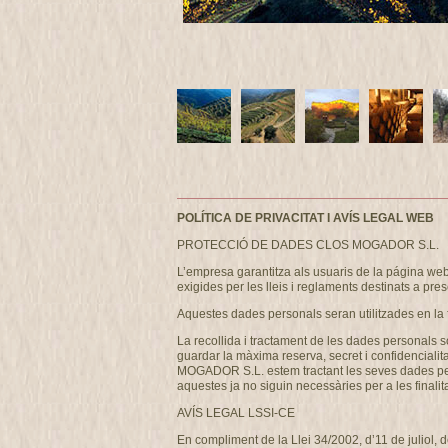
POLÍTICA DE PRIVACITAT I AVÍS LEGAL WEB
PROTECCIÓ DE DADES CLOS MOGADOR S.L.
L’empresa garantitza als usuaris de la página w
exigides per les lleis i reglaments destinats a pres
Aquestes dades personals seran utilitzades en la 
La recollida i tractament de les dades personals s
guardar la màxima reserva, secret i confidencialit
MOGADOR S.L. estem tractant les seves dades person
aquestes ja no siguin necessàries per a les finalita
AVÍS LEGAL LSSI-CE
En compliment de la Llei 34/2002, d’11 de juliol, 