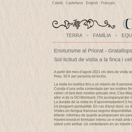
Català
Castellano
English
Français
TERRA
+
FAMÍLIA
+
EQU
Enoturisme al Priorat - Gratallop
Sol·licitud de visita a la finca i 
A partir del mes d’agost 2021 els dies de visita s
Preu: 50 € per persona tot inclòs.
La visita es realitza fins a un màxim de 8 person
Consta d’una volta comentada per les nostres fin
celler i el tast dels nostres preuats vins: Clos M
altre vi de la DO Montsant. (Tot acompanyat del no
La durada de la visita és d’aproximadament 3 ho
Us preguem puntualitat. En cas d'anul·lació, u
Visites en llengua francesa segons disponibilitat.
Infants: informeu de quants acompanyen els pares 
Havent enviat el formulari rebreu un e-mail amb els
sobre com arribar. Us contestarem en un màxim 