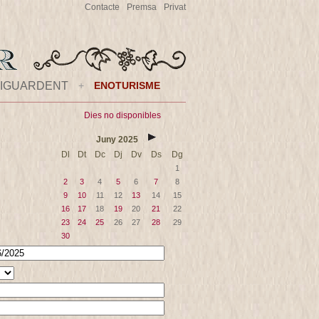
Contacte
Premsa
Privat
IGUARDENT
+
ENOTURISME
Dies no disponibles
Juny
2025
Dl
Dt
Dc
Dj
Dv
Ds
Dg
1
2
3
4
5
6
7
8
9
10
11
12
13
14
15
16
17
18
19
20
21
22
23
24
25
26
27
28
29
30