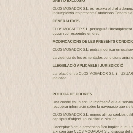
DRET D’EXCLUSIÓ
CLOS MOGADOR S.L. es reserva el dret a denegar o r
inclumpleixin les presents Condicions Generals d
GENERALITATS
CLOS MOGADOR S.L. perseguirà l’incompliment de les
puguin correspondre en dret.
MODIFICACIONS DE LES PRESENTS CONDICI
CLOS MOGADOR S.L. podrà modificar en qualsevo
La vigència de les esmentades condicions anirà e
LLEGISLACIÓ APLICABLE I JURISDICCIÓ
La relació entre CLOS MOGADOR S.L. i l’USUARI es 
indicada.
POLÍTICA DE COOKIES
Una cookie és un arxiu d’informació que el servido
recuperar informació sobre la navegació que s’efe
CLOS MOGADOR S.L. només utilitza cookies utilitza
cap tipus d’objectiu publicitari o similar.
L’acceptació de la present política implica que l
així com que CLOS MOGADOR S.L. disposa del consent