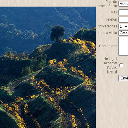
País de
procedència
Mail
Telèfon
Nº Persones
Idioma visita
Comentaris
He legit i
acceptat
l'avis
legal