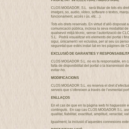
PROPIETAT INTELECTUAL i INDUSTRIAL
CLOS MOGADOR, S.L. serà titular de tots els drets 
imatges, so, audio, vídeo, software o textos, marq
funcionament, accés i ús, etc…).
Tots els drets reservats. En virtud d’allò disposat 
comunicació pública, inclosa la seva modalitat de p
qualsevol mitjà técnic, sense l’autorització de 
S.L. Podrà visualitzar els elements del portal i fi
sigui, únicament i en eclusiva, per al seu ús perso
seguretat que estés instal·lat en les pàgines 
EXCLUSIÓ DE GARANTIES Y RESPONSABILIT
CLOS MOGADOR S.L. no es fa responsable, en cap ca
falta de disponibilitat del portal o la transmissi
evitar-ho.
MODIFICACIONS
CLOS MOGADOR S.L. es reserva el dret d’efectuar, s
serveis que s’ofereixen a través de l’esmentat por
ENLLAÇOS
En el cas de que en la pàgina web hi haguessin en
continguts. En cap cas CLOS MOGADOR S.L. assumirà
qualitat, fiabilitat, exactitud, amplitud, veracitat,
Igualment, la inclusió d’aquestes connexions exter