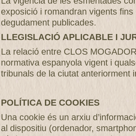
La vigència de les esmentades con
exposició i romandran vigents fins
degudament publicades
.
LLEGISLACIÓ APLICABLE I JU
La relació entre CLOS MOGADOR S.
normativa espanyola vigent i qualse
tribunals de la ciutat anteriorment 
POLÍTICA DE COOKIES
Una cookie és un arxiu d’informaci
al dispositiu (ordenador, smartphone