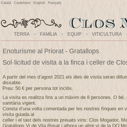
Català
Castellano
English
Français
TERRA
+
FAMÍLIA
+
EQUIP
+
VITICULTURA
Enoturisme al Priorat - Gratallops
Sol·licitud de visita a la finca i celler de 
A partir del mes d’agost 2021 els dies de visita seran dillu
dissabte.
Preu: 50 € per persona tot inclòs.
La visita es realitza fins a un màxim de 8 persones. O bé,
sanitària vigent.
Consta d’una volta comentada per les nostres finques en v
visita guiada al
celler i el tast dels nostres preuats vins: Clos Mogador, M
Gratallops Vi de Vila Rosat i alhora un altre vi de la DO Mo