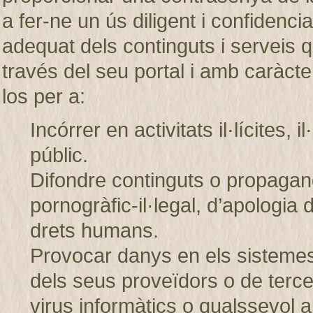
a fer-ne un ús diligent i confiden
adequat dels continguts i servei
través del seu portal i amb caràcter
los per a:
Incórrer en activitats il·lícites, 
públic.
Difondre continguts o propagand
pornogràfic-il·legal, d’apologia 
drets humans.
Provocar danys en els sistem
dels seus proveïdors o de tercer
virus informàtics o qualssevol a