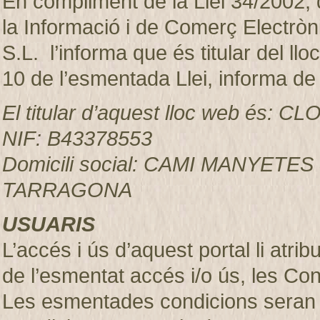
En compliment de la Llei 34/2002, d
la Informació i de Comerç Electr
S.L. l’informa que és titular del ll
10 de l’esmentada Llei, informa de
El titular d’aquest lloc web és:
NIF: B43378553
Domicili social: CAMI MANYETES
TARRAGONA
USUARIS
L’accés i ús d’aquest portal li atr
de l’esmentat accés i/o ús, les Co
Les esmentades condicions seran 