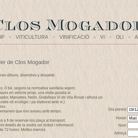
IP
+
VITICULTURA
+
VINIFICACIÓ
=
VI
+
OLI
+
A
s
celler de Clos Mogador
eran dilluns, divendres y dissabte.
es. O bé, segons la normativa sanitària vigent.
ques en vehicle propi, una visita guiada al
ogador, Manyetes, Nelin, Gratallops Vi de Vila Rosat i alhora un
stre oli ecològic i pa elaborat amb vi.)
res.
Dia previst
s demanem que ens aviseu amb temps.
Horari
a fi de reservar-los plaça al transport.
 detalls de la vostra sol·licitud i informació
Nom
de 72 hores. Moltes mercès.
Adreça