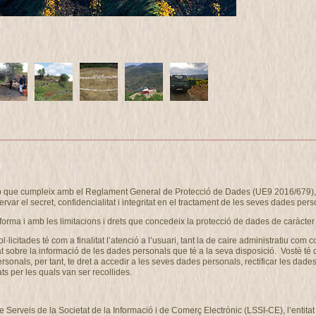
eb que cumpleix amb el Reglament General de Protecció de Dades (UE9 2016/679), i
ervar el secret, confidencialitat i integritat en el tractament de les seves dades pers
forma i amb les limitacions i drets que concedeix la protecció de dades de caràcter
ol·licitades té com a finalitat l’atenció a l’usuari, tant la de caire administrati
at sobre la informació de les dades personals que té a la seva disposició. Vostè té
als, per tant, te dret a accedir a les seves dades personals, rectificar les dades 
ts per les quals van ser recollides.
de Serveis de la Societat de la Informació i de Comerç Electrònic (LSSI-CE), l’enti