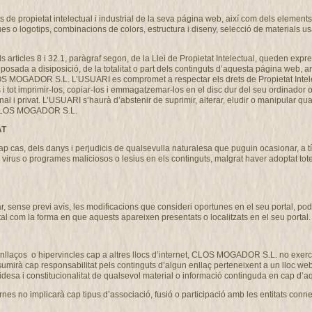
de propietat intelectual i industrial de la seva página web, així com dels elements c
ues o logotips, combinacions de colors, estructura i diseny, selecció de materials 
als articles 8 i 32.1, paràgraf segon, de la Llei de Propietat Intelectual, queden expre
osada a disiposició, de la totalitat o part dels continguts d’aquesta página web, am
CLOS MOGADOR S.L. L’USUARI es compromet a respectar els drets de Propietat Intel
ns i tot imprimir-los, copiar-los i emmagatzemar-los en el disc dur del seu ordinador 
nal i privat. L’USUARI s’haurà d’abstenir de suprimir, alterar, eludir o manipular qu
de CLOS MOGADOR S.L.
AT
s, dels danys i perjudicis de qualsevulla naturalesa que puguin ocasionar, a títo
ó de virus o programes maliciosos o lesius en els continguts, malgrat haver adoptat 
ense previ avís, les modificacions que consideri oportunes en el seu portal, podent
tal com la forma en que aquests apareixen presentats o localitzats en el seu portal.
llaços o hipervincles cap a altres llocs d’internet, CLOS MOGADOR S.L. no exercit
 cap responsabilitat pels continguts d’algun enllaç perteneixent a un lloc web aliè
 validesa i constitucionalitat de qualsevol material o informació continguda en cap d’aq
nes no implicarà cap tipus d’associació, fusió o participació amb les entitats conn