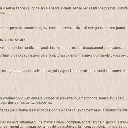
etirar l’accés al portal i/o als serveis oferts sense necessitat de preavís, a instà
’ús.
 presents condicions, així com qualsevol utilització indeguda del seu portal, exer
ONS I DURACIÓ
l moment les condicions aquí determinades, essent degudament publicades com 
n funció de la seva exposició i romandran vigents fins que siguin modificades pe
regirà per la normativa espanyola vigent i qualsevol controversia se sometrà als ju
r d’aquest lloc web envia al dispositiu (ordenador, smartphone, tablet, etc..) de q
ctua des de l’esmentat dispositiu.
des pel sistema d’estadística Google Analytics únicament amb la finalitat de millo
’usuari ha estat informat d’una manera clara i completa sobre l’ús de dispositius 
iment de l’usuari per a l’ús de les mateixes, tal i com estableix l’article 22 de la