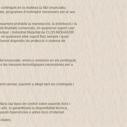
ontinguts en la mateixa (a títol enunciatiu:
usats, programes d’ordinador necessaris per al seu
ssament prohibits la reproducció, la distribució i la
b finalitats comercials, en qualsevol suport i per
ectual i Industrial titularitat de CLOS MOGADOR
o en qualsevol altre suport físic sempre i quan
alsevol dispositiu de protecció o sistema de
l enunciatiu: errors u omisions en els continguts,
totes les mesures tecnològiques necessàries per a
 canviar, suprimir o afegir tant els continguts i
arà cap tipus de control sobre aquests llocs i
, ni garantitzarà la disponibilitat tècnica,
uests hipervincles o altres llocs d’internet.
ectades.