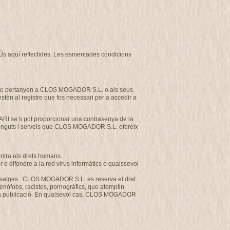
d’Ús aquí reflectides. Les esmentades condicions
et que pertanyen a CLOS MOGADOR S.L. o als seus
estèn al registre que fos necessari per a accedir a
ARI se li pot proporcionar una contrasenya de la
ntinguts i serveis que CLOS MOGADOR S.L. ofereix
ontra els drets humans.
o difondre a la red virus informàtics o qualssevol
us missatges. CLOS MOGADOR S.L. es reserva el dret
 xenòfobs, racistes, pornogràfics, que atemptin
a seva publicació. En qualsevol cas, CLOS MOGADOR