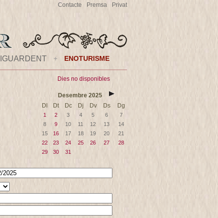
Contacte
Premsa
Privat
IGUARDENT
+
ENOTURISME
Dies no disponibles
Desembre
2025
Dl
Dt
Dc
Dj
Dv
Ds
Dg
1
2
3
4
5
6
7
8
9
10
11
12
13
14
15
16
17
18
19
20
21
22
23
24
25
26
27
28
29
30
31