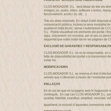
PROPIETAT INTELECTUAL i INDUSTRIAL
CLOS MOGADOR, S.L. serà titular de tots els drets 
imatges, so, audio, vídeo, software o textos, marq
funcionament, accés i ús, etc…).
Tots els drets reservats. En virtud d’allò disposat 
comunicació pública, inclosa la seva modalitat de p
qualsevol mitjà técnic, sense l’autorització de 
S.L. Podrà visualitzar els elements del portal i fi
sigui, únicament i en eclusiva, per al seu ús perso
seguretat que estés instal·lat en les pàgines 
EXCLUSIÓ DE GARANTIES Y RESPONSABILIT
CLOS MOGADOR S.L. no es fa responsable, en cap ca
falta de disponibilitat del portal o la transmissi
evitar-ho.
MODIFICACIONS
CLOS MOGADOR S.L. es reserva el dret d’efectuar, s
serveis que s’ofereixen a través de l’esmentat por
ENLLAÇOS
En el cas de que en la pàgina web hi haguessin en
continguts. En cap cas CLOS MOGADOR S.L. assumirà
qualitat, fiabilitat, exactitud, amplitud, veracitat,
Igualment, la inclusió d’aquestes connexions exter