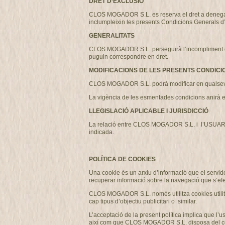
DRET D’EXCLUSIÓ
CLOS MOGADOR S.L. es reserva el dret a denegar o r
inclumpleixin les presents Condicions Generals d
GENERALITATS
CLOS MOGADOR S.L. perseguirà l’incompliment de les
puguin correspondre en dret.
MODIFICACIONS DE LES PRESENTS CONDICI
CLOS MOGADOR S.L. podrà modificar en qualsevo
La vigència de les esmentades condicions anirà e
LLEGISLACIÓ APLICABLE I JURISDICCIÓ
La relació entre CLOS MOGADOR S.L. i l’USUARI es 
indicada.
POLÍTICA DE COOKIES
Una cookie és un arxiu d’informació que el servido
recuperar informació sobre la navegació que s’efe
CLOS MOGADOR S.L. només utilitza cookies utilitza
cap tipus d’objectiu publicitari o similar.
L’acceptació de la present política implica que l
així com que CLOS MOGADOR S.L. disposa del consent