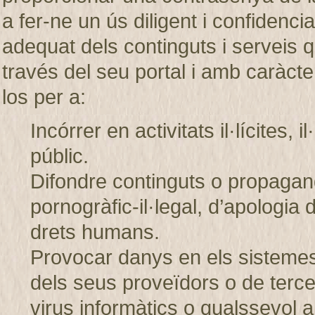
a fer-ne un ús diligent i confiden
adequat dels continguts i servei
través del seu portal i amb caràcter
los per a:
Incórrer en activitats il·lícites, 
públic.
Difondre continguts o propagand
pornogràfic-il·legal, d’apologia 
drets humans.
Provocar danys en els sistem
dels seus proveïdors o de tercer
virus informàtics o qualssevol a