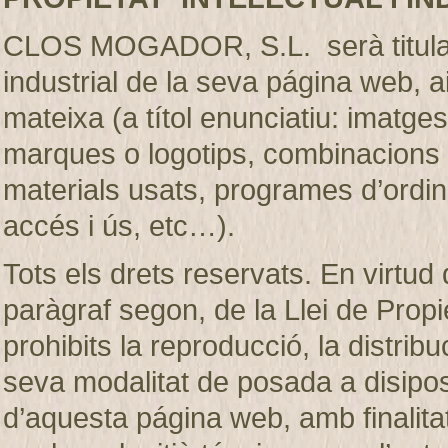
CLOS MOGADOR, S.L. serà titular de
industrial de la seva página web, 
mateixa (a títol enunciatiu: imatges
marques o logotips, combinacions d
materials usats, programes d’ordi
accés i ús, etc…).
Tots els drets reservats. En virtud d
paràgraf segon, de la Llei de Prop
prohibits la reproducció, la distribu
seva modalitat de posada a disiposic
d’aquesta página web, amb finalita