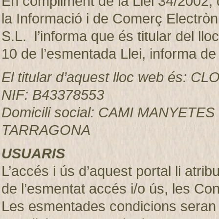
En compliment de la Llei 34/2002, d
la Informació i de Comerç Electr
S.L. l’informa que és titular del ll
10 de l’esmentada Llei, informa de
El titular d’aquest lloc web és:
NIF: B43378553
Domicili social: CAMI MANYETES
TARRAGONA
USUARIS
L’accés i ús d’aquest portal li atr
de l’esmentat accés i/o ús, les Co
Les esmentades condicions seran 