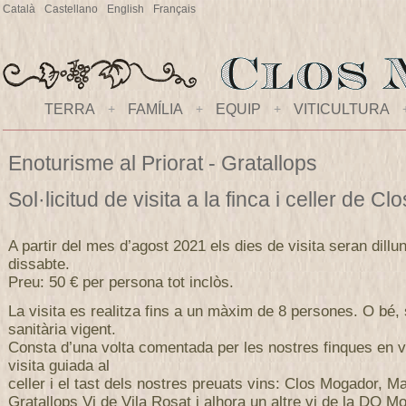
Català
Castellano
English
Français
TERRA
+
FAMÍLIA
+
EQUIP
+
VITICULTURA
Enoturisme al Priorat - Gratallops
Sol·licitud de visita a la finca i celler de 
A partir del mes d’agost 2021 els dies de visita seran dillu
dissabte.
Preu: 50 € per persona tot inclòs.
La visita es realitza fins a un màxim de 8 persones. O bé,
sanitària vigent.
Consta d’una volta comentada per les nostres finques en v
visita guiada al
celler i el tast dels nostres preuats vins: Clos Mogador, M
Gratallops Vi de Vila Rosat i alhora un altre vi de la DO Mo