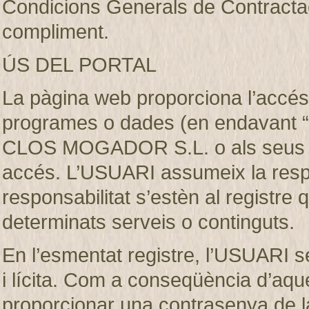
Condicions Generals de Contractaci
compliment.
ÚS DEL PORTAL
La pàgina web proporciona l’accés 
programes o dades (en endavant “e
CLOS MOGADOR S.L. o als seus llic
accés. L’USUARI assumeix la respon
responsabilitat s’estèn al registre
determinats serveis o continguts.
En l’esmentat registre, l’USUARI s
i lícita. Com a conseqüència d’aque
proporcionar una contrasenya de 