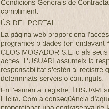
Condicions Generals de Contractaci
compliment.
ÚS DEL PORTAL
La pàgina web proporciona l’accés 
programes o dades (en endavant “e
CLOS MOGADOR S.L. o als seus llic
accés. L’USUARI assumeix la respon
responsabilitat s’estèn al registre
determinats serveis o continguts.
En l’esmentat registre, l’USUARI s
i lícita. Com a conseqüència d’aque
proporcionar una contrasenya de 