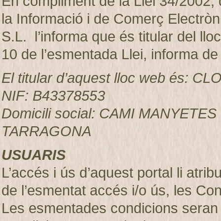
En compliment de la Llei 34/2002, d
la Informació i de Comerç Electr
S.L. l’informa que és titular del ll
10 de l’esmentada Llei, informa de
El titular d’aquest lloc web és:
NIF: B43378553
Domicili social: CAMI MANYETES
TARRAGONA
USUARIS
L’accés i ús d’aquest portal li atr
de l’esmentat accés i/o ús, les Co
Les esmentades condicions seran 