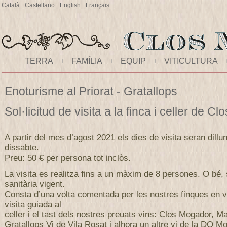
Català
Castellano
English
Français
TERRA
+
FAMÍLIA
+
EQUIP
+
VITICULTURA
Enoturisme al Priorat - Gratallops
Sol·licitud de visita a la finca i celler de 
A partir del mes d’agost 2021 els dies de visita seran dillu
dissabte.
Preu: 50 € per persona tot inclòs.
La visita es realitza fins a un màxim de 8 persones. O bé,
sanitària vigent.
Consta d’una volta comentada per les nostres finques en v
visita guiada al
celler i el tast dels nostres preuats vins: Clos Mogador, M
Gratallops Vi de Vila Rosat i alhora un altre vi de la DO Mo