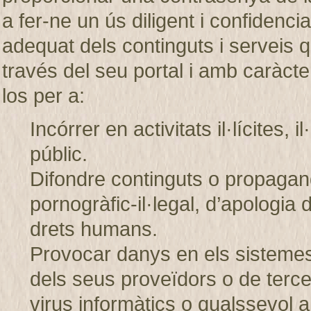
a fer-ne un ús diligent i confiden
adequat dels continguts i servei
través del seu portal i amb caràcter
los per a:
Incórrer en activitats il·lícites, 
públic.
Difondre continguts o propagand
pornogràfic-il·legal, d’apologia 
drets humans.
Provocar danys en els sistem
dels seus proveïdors o de tercer
virus informàtics o qualssevol a