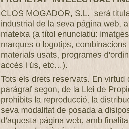
CLOS MOGADOR, S.L. serà titular de
industrial de la seva página web, 
mateixa (a títol enunciatiu: imatges
marques o logotips, combinacions d
materials usats, programes d’ordi
accés i ús, etc…).
Tots els drets reservats. En virtud d
paràgraf segon, de la Llei de Prop
prohibits la reproducció, la distribu
seva modalitat de posada a disiposic
d’aquesta página web, amb finalita