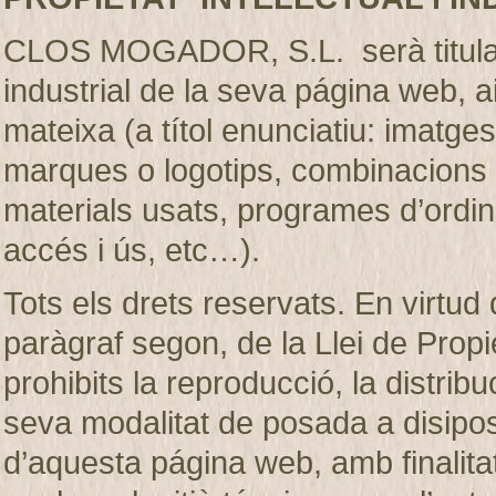
CLOS MOGADOR, S.L. serà titular de
industrial de la seva página web, 
mateixa (a títol enunciatiu: imatges
marques o logotips, combinacions d
materials usats, programes d’ordi
accés i ús, etc…).
Tots els drets reservats. En virtud d
paràgraf segon, de la Llei de Prop
prohibits la reproducció, la distribu
seva modalitat de posada a disiposic
d’aquesta página web, amb finalita