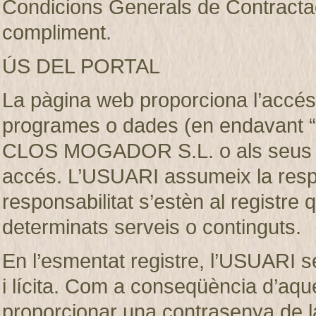
Condicions Generals de Contractaci
compliment.
ÚS DEL PORTAL
La pàgina web proporciona l’accés 
programes o dades (en endavant “e
CLOS MOGADOR S.L. o als seus llic
accés. L’USUARI assumeix la respon
responsabilitat s’estèn al registre
determinats serveis o continguts.
En l’esmentat registre, l’USUARI s
i lícita. Com a conseqüència d’aque
proporcionar una contrasenya de 