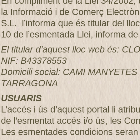
En compliment de la Llei 34/2002, d
la Informació i de Comerç Electr
S.L. l’informa que és titular del ll
10 de l’esmentada Llei, informa de
El titular d’aquest lloc web és:
NIF: B43378553
Domicili social: CAMI MANYETES
TARRAGONA
USUARIS
L’accés i ús d’aquest portal li atr
de l’esmentat accés i/o ús, les Co
Les esmentades condicions seran 