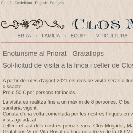
Català
Castellano
English
Français
TERRA
+
FAMÍLIA
+
EQUIP
+
VITICULTURA
Enoturisme al Priorat - Gratallops
Sol·licitud de visita a la finca i celler de 
A partir del mes d’agost 2021 els dies de visita seran dillu
dissabte.
Preu: 50 € per persona tot inclòs.
La visita es realitza fins a un màxim de 8 persones. O bé,
sanitària vigent.
Consta d’una volta comentada per les nostres finques en v
visita guiada al
celler i el tast dels nostres preuats vins: Clos Mogador, M
Gratallops Vi de Vila Rosat i alhora un altre vi de la DO Mo