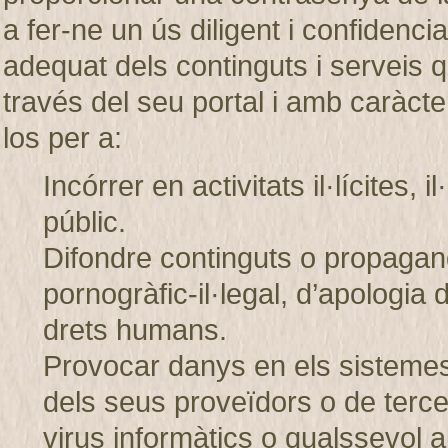
a fer-ne un ús diligent i confiden
adequat dels continguts i servei
través del seu portal i amb caràcter
los per a:
Incórrer en activitats il·lícites, 
públic.
Difondre continguts o propagand
pornogràfic-il·legal, d’apologia 
drets humans.
Provocar danys en els sistem
dels seus proveïdors o de tercer
virus informàtics o qualssevol a