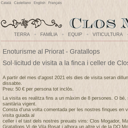
Català
Castellano
English
Français
TERRA
+
FAMÍLIA
+
EQUIP
+
VITICULTURA
Enoturisme al Priorat - Gratallops
Sol·licitud de visita a la finca i celler de 
A partir del mes d’agost 2021 els dies de visita seran dillu
dissabte.
Preu: 50 € per persona tot inclòs.
La visita es realitza fins a un màxim de 8 persones. O bé,
sanitària vigent.
Consta d’una volta comentada per les nostres finques en v
visita guiada al
celler i el tast dels nostres preuats vins: Clos Mogador, M
Gratallops Vi de Vila Rosat i alhora un altre vi de la DO Mo