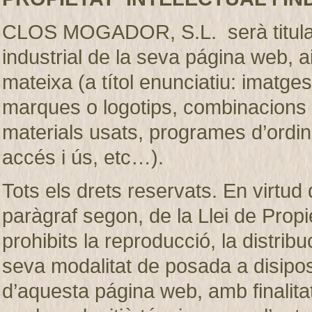
CLOS MOGADOR, S.L. serà titular de
industrial de la seva página web, 
mateixa (a títol enunciatiu: imatges
marques o logotips, combinacions d
materials usats, programes d’ordi
accés i ús, etc…).
Tots els drets reservats. En virtud d
paràgraf segon, de la Llei de Prop
prohibits la reproducció, la distribu
seva modalitat de posada a disiposic
d’aquesta página web, amb finalita