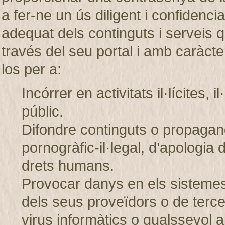
a fer-ne un ús diligent i confiden
adequat dels continguts i servei
través del seu portal i amb caràcter
los per a:
Incórrer en activitats il·lícites, 
públic.
Difondre continguts o propagand
pornogràfic-il·legal, d’apologia 
drets humans.
Provocar danys en els sistem
dels seus proveïdors o de tercer
virus informàtics o qualssevol a