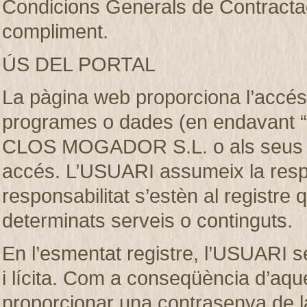
Condicions Generals de Contractaci
compliment.
ÚS DEL PORTAL
La pàgina web proporciona l’accés 
programes o dades (en endavant “e
CLOS MOGADOR S.L. o als seus llic
accés. L’USUARI assumeix la respon
responsabilitat s’estèn al registre
determinats serveis o continguts.
En l’esmentat registre, l’USUARI s
i lícita. Com a conseqüència d’aque
proporcionar una contrasenya de 