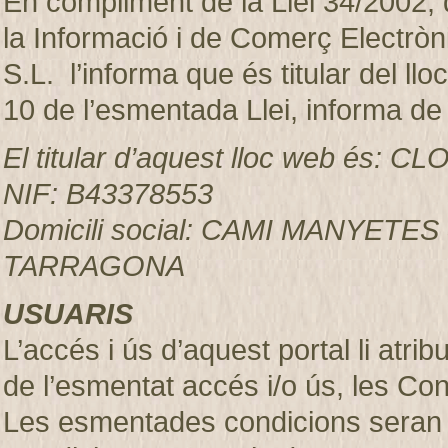
En compliment de la Llei 34/2002, d
la Informació i de Comerç Electr
S.L. l’informa que és titular del ll
10 de l’esmentada Llei, informa de
El titular d’aquest lloc web és:
NIF: B43378553
Domicili social: CAMI MANYETES
TARRAGONA
USUARIS
L’accés i ús d’aquest portal li atr
de l’esmentat accés i/o ús, les Co
Les esmentades condicions seran 