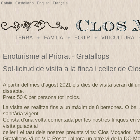
Català
Castellano
English
Français
TERRA
+
FAMÍLIA
+
EQUIP
+
VITICULTURA
Enoturisme al Priorat - Gratallops
Sol·licitud de visita a la finca i celler de 
A partir del mes d’agost 2021 els dies de visita seran dillu
dissabte.
Preu: 50 € per persona tot inclòs.
La visita es realitza fins a un màxim de 8 persones. O bé,
sanitària vigent.
Consta d’una volta comentada per les nostres finques en v
visita guiada al
celler i el tast dels nostres preuats vins: Clos Mogador, M
Gratallops Vi de Vila Rosat i alhora un altre vi de la DO Mo