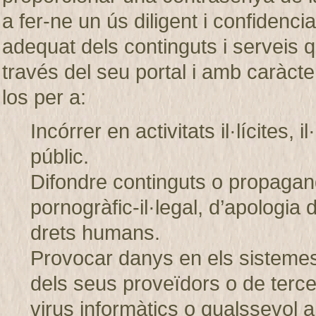
a fer-ne un ús diligent i confiden
adequat dels continguts i servei
través del seu portal i amb caràcter
los per a:
Incórrer en activitats il·lícites, 
públic.
Difondre continguts o propagand
pornogràfic-il·legal, d’apologia 
drets humans.
Provocar danys en els sistem
dels seus proveïdors o de tercer
virus informàtics o qualssevol a