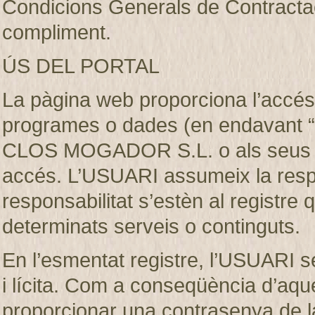
Condicions Generals de Contractaci
compliment.
ÚS DEL PORTAL
La pàgina web proporciona l’accés 
programes o dades (en endavant “e
CLOS MOGADOR S.L. o als seus llic
accés. L’USUARI assumeix la respon
responsabilitat s’estèn al registre
determinats serveis o continguts.
En l’esmentat registre, l’USUARI s
i lícita. Com a conseqüència d’aque
proporcionar una contrasenya de 