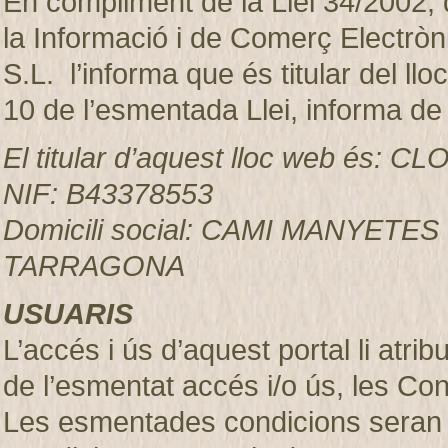
En compliment de la Llei 34/2002, d
la Informació i de Comerç Electr
S.L. l’informa que és titular del ll
10 de l’esmentada Llei, informa de
El titular d’aquest lloc web és:
NIF: B43378553
Domicili social: CAMI MANYETES
TARRAGONA
USUARIS
L’accés i ús d’aquest portal li atr
de l’esmentat accés i/o ús, les Co
Les esmentades condicions seran 