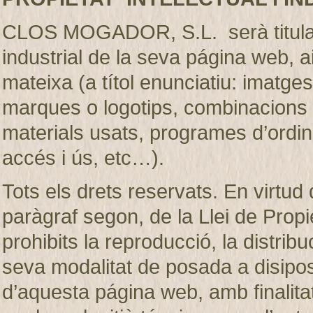
CLOS MOGADOR, S.L. serà titular de
industrial de la seva página web, 
mateixa (a títol enunciatiu: imatges
marques o logotips, combinacions d
materials usats, programes d’ordi
accés i ús, etc…).
Tots els drets reservats. En virtud d
paràgraf segon, de la Llei de Prop
prohibits la reproducció, la distribu
seva modalitat de posada a disiposic
d’aquesta página web, amb finalita