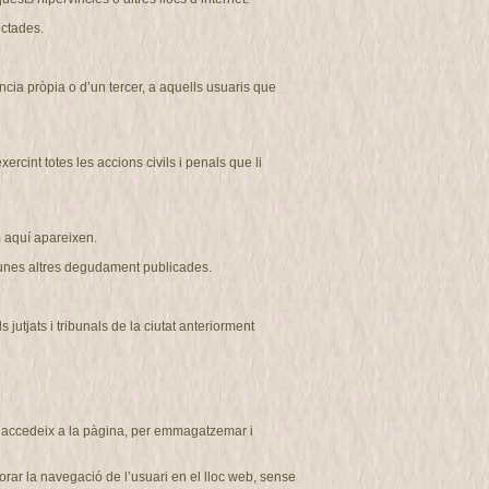
ectades.
ncia pròpia o d’un tercer, a aquells usuaris que
cint totes les accions civils i penals que li
aquí apareixen.
r unes altres degudament publicades
.
tjats i tribunals de la ciutat anteriorment
ui accedeix a la pàgina, per emmagatzemar i
rar la navegació de l’usuari en el lloc web, sense