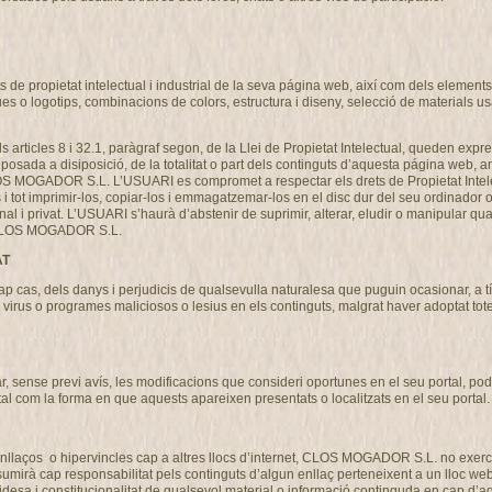
de propietat intelectual i industrial de la seva página web, així com dels elements c
ues o logotips, combinacions de colors, estructura i diseny, selecció de materials 
als articles 8 i 32.1, paràgraf segon, de la Llei de Propietat Intelectual, queden expre
osada a disiposició, de la totalitat o part dels continguts d’aquesta página web, am
CLOS MOGADOR S.L. L’USUARI es compromet a respectar els drets de Propietat Intel
ns i tot imprimir-los, copiar-los i emmagatzemar-los en el disc dur del seu ordinador 
nal i privat. L’USUARI s’haurà d’abstenir de suprimir, alterar, eludir o manipular qu
de CLOS MOGADOR S.L.
AT
s, dels danys i perjudicis de qualsevulla naturalesa que puguin ocasionar, a títo
ó de virus o programes maliciosos o lesius en els continguts, malgrat haver adoptat 
ense previ avís, les modificacions que consideri oportunes en el seu portal, podent
tal com la forma en que aquests apareixen presentats o localitzats en el seu portal.
llaços o hipervincles cap a altres llocs d’internet, CLOS MOGADOR S.L. no exercit
 cap responsabilitat pels continguts d’algun enllaç perteneixent a un lloc web aliè
 validesa i constitucionalitat de qualsevol material o informació continguda en cap d’aq