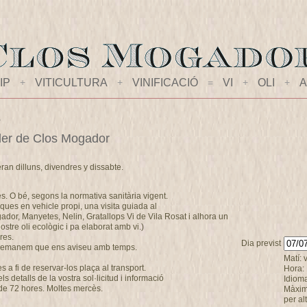
IP
+
VITICULTURA
+
VINIFICACIÓ
=
VI
+
OLI
+
A
s
celler de Clos Mogador
eran dilluns, divendres y dissabte.
es. O bé, segons la normativa sanitària vigent.
ques en vehicle propi, una visita guiada al
ogador, Manyetes, Nelin, Gratallops Vi de Vila Rosat i alhora un
stre oli ecològic i pa elaborat amb vi.)
res.
Dia previst
s demanem que ens aviseu amb temps.
Matí: 
a fi de reservar-los plaça al transport.
Hora:
 detalls de la vostra sol·licitud i informació
Idioma
de 72 hores. Moltes mercès.
Màxim
per al