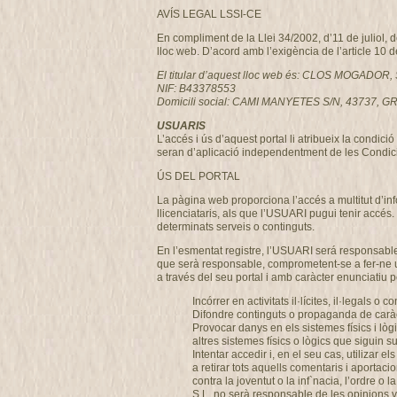
AVÍS LEGAL LSSI-CE
En compliment de la Llei 34/2002, d’11 de juliol, 
lloc web. D’acord amb l’exigència de l’article 10 
El titular d’aquest lloc web és: CLOS MOGADOR, 
NIF: B43378553
Domicili social: CAMI MANYETES S/N, 43737
USUARIS
L’accés i ús d’aquest portal li atribueix la condi
seran d’aplicació independentment de les Condici
ÚS DEL PORTAL
La pàgina web proporciona l’accés a multitut d’i
llicenciataris, als que l’USUARI pugui tenir accés.
determinats serveis o continguts.
En l’esmentat registre, l’USUARI será responsable
que serà responsable, comprometent-se a fer-ne u
a través del seu portal i amb caràcter enunciatiu per
Incórrer en activitats il·lícites, il·legals o c
Difondre continguts o propaganda de caràcte
Provocar danys en els sistemes físics i lò
altres sistemes físics o lògics que siguin
Intentar accedir i, en el seu cas, utilizar
a retirar tots aquells comentaris i aportaci
contra la joventut o la inf`nacia, l’ordre
S.L. no serà responsable de les opinions ve