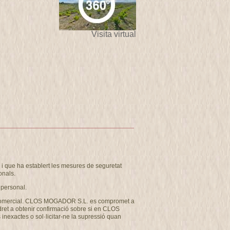
Visita virtual
 que ha establert les mesures de seguretat
onals.
 personal.
u com comercial. CLOS MOGADOR S.L. es compromet a
 dret a obtenir confirmació sobre si en CLOS
inexactes o sol·licitar-ne la supressió quan