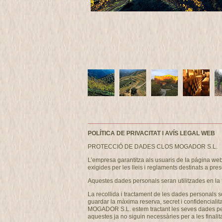
POLÍTICA DE PRIVACITAT I AVÍS LEGAL WEB
PROTECCIÓ DE DADES CLOS MOGADOR S.L.
L’empresa garantitza als usuaris de la página w
exigides per les lleis i reglaments destinats a pres
Aquestes dades personals seran utilitzades en la 
La recollida i tractament de les dades personals s
guardar la màxima reserva, secret i confidencialit
MOGADOR S.L. estem tractant les seves dades person
aquestes ja no siguin necessàries per a les finalita