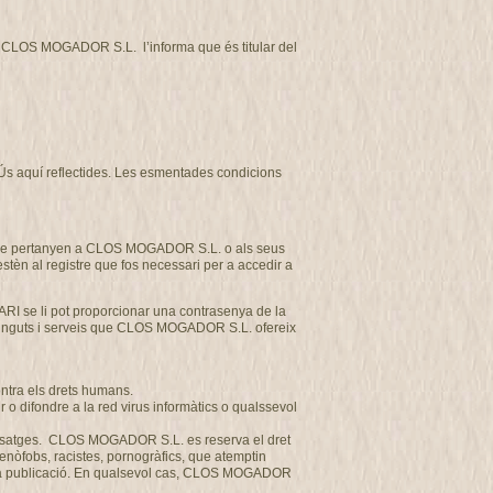
tat CLOS MOGADOR S.L. l’informa que és titular del
d’Ús aquí reflectides. Les esmentades condicions
et que pertanyen a CLOS MOGADOR S.L. o als seus
estèn al registre que fos necessari per a accedir a
ARI se li pot proporcionar una contrasenya de la
ntinguts i serveis que CLOS MOGADOR S.L. ofereix
ontra els drets humans.
o difondre a la red virus informàtics o qualssevol
us missatges. CLOS MOGADOR S.L. es reserva el dret
 xenòfobs, racistes, pornogràfics, que atemptin
a seva publicació. En qualsevol cas, CLOS MOGADOR