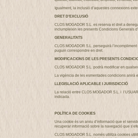
Igualment, la inclusió d’aquestes connexions exter
DRET D’EXCLUSIÓ
CLOS MOGADOR S.L. es reserva el dret a denegar o r
inclumpleixin les presents Condicions Generals d
GENERALITATS
CLOS MOGADOR S.L. perseguirà l’incompliment de les
puguin correspondre en dret.
MODIFICACIONS DE LES PRESENTS CONDICI
CLOS MOGADOR S.L. podrà modificar en qualsevo
La vigència de les esmentades condicions anirà e
LLEGISLACIÓ APLICABLE I JURISDICCIÓ
La relació entre CLOS MOGADOR S.L. i l’USUARI es 
indicada.
POLÍTICA DE COOKIES
Una cookie és un arxiu d’informació que el servido
recuperar informació sobre la navegació que s’efe
CLOS MOGADOR S.L. només utilitza cookies utilitza