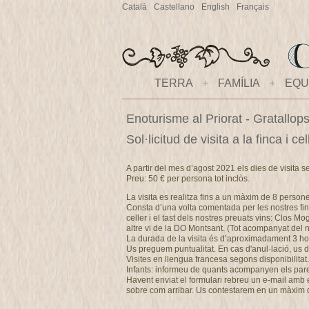
Català
Castellano
English
Français
TERRA
+
FAMÍLIA
+
EQU
Enoturisme al Priorat - Gratallop
Sol·licitud de visita a la finca i 
A partir del mes d’agost 2021 els dies de visita s
Preu: 50 € per persona tot inclòs.
La visita es realitza fins a un màxim de 8 person
Consta d’una volta comentada per les nostres fin
celler i el tast dels nostres preuats vins: Clos M
altre vi de la DO Montsant. (Tot acompanyat del no
La durada de la visita és d’aproximadament 3 ho
Us preguem puntualitat. En cas d'anul·lació, u
Visites en llengua francesa segons disponibilitat.
Infants: informeu de quants acompanyen els pares 
Havent enviat el formulari rebreu un e-mail amb els
sobre com arribar. Us contestarem en un màxim 