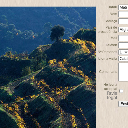
Horari
Nom
Adreça
País de
procedència
Mail
Telèfon
Nº Persones
Idioma visita
Comentaris
He legit i
acceptat
l'avis
legal