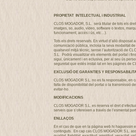
PROPIETAT INTELECTUAL i INDUSTRIAL
CLOS MOGADOR, S.L. serà titular de tots els drets 
imatges, so, audio, vídeo, software o textos, marq
funcionament, accés i ús, etc…).
Tots els drets reservats. En virtud d’allò disposat 
comunicació pública, inclosa la seva modalitat de p
qualsevol mitjà técnic, sense l’autorització de 
S.L. Podrà visualitzar els elements del portal i fi
sigui, únicament i en eclusiva, per al seu ús perso
seguretat que estés instal·lat en les pàgines 
EXCLUSIÓ DE GARANTIES Y RESPONSABILIT
CLOS MOGADOR S.L. no es fa responsable, en cap ca
falta de disponibilitat del portal o la transmissi
evitar-ho.
MODIFICACIONS
CLOS MOGADOR S.L. es reserva el dret d’efectuar, s
serveis que s’ofereixen a través de l’esmentat por
ENLLAÇOS
En el cas de que en la pàgina web hi haguessin en
continguts. En cap cas CLOS MOGADOR S.L. assumirà
qualitat, fiabilitat, exactitud, amplitud, veracitat,