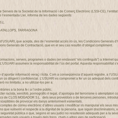
de Serveis de la Societat de la Informació i de Comerç Electrònic (LSSI-CE), l’enti
de l’esmentada Llei, informa de les dades següents:
S.L.
, GRATALLOPS, TARRAGONA
ció d’USUARI, que acepta, des de l’esmentat accés i/o ús, les Condicions Generals 
ons Generals de Contractació, que en el seu cas resultin d’obligat compliment.
nformacions, serveis, programes o dades (en endavant “els continguts”) a Intern
 L’USUARI assumeix la responsabilitat de l’ús del portal. Aquesta responsabilitat s’
 d’aportar informació veraç i lícita. Com a conseqüència d’aquest registre, a l’USU
n ús diligent i confidencial. L’USUARI es compromet a fer un ús adequat dels co
ò no limitatiu, a no utilizar-los per a:
ontràries a la bona fe i a l’ordre públic.
r racista, xenòfob, pornogràfic-il·legal, d’apologia del terrorisme o atemptatori c
gics de CLOS MOGADOR S.L. dels seus proveïdors o de terceres persones, introduir 
 susceptibles de provocar els danys anteriorment esmentats.
 els comptes de correu electrònic d’altres usuaris i modificar i/o manipular els se
ons que vulnerin el respecte a la dignitat de la persona, que siguin discriminatoris,
 o la seguretat pública o que, segons el seu judici no resultessin adequats per a l
rsades pels usuaris a través dels foros, chats o altres vies de participació.