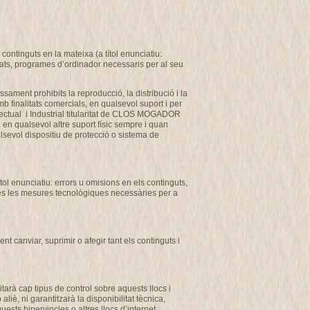
ontinguts en la mateixa (a títol enunciatiu:
usats, programes d’ordinador necessaris per al seu
ssament prohibits la reproducció, la distribució i la
b finalitats comercials, en qualsevol suport i per
ectual i Industrial titularitat de CLOS MOGADOR
o en qualsevol altre suport físic sempre i quan
alsevol dispositiu de protecció o sistema de
l enunciatiu: errors u omisions en els continguts,
totes les mesures tecnològiques necessàries per a
 canviar, suprimir o afegir tant els continguts i
arà cap tipus de control sobre aquests llocs i
, ni garantitzarà la disponibilitat tècnica,
uests hipervincles o altres llocs d’internet.