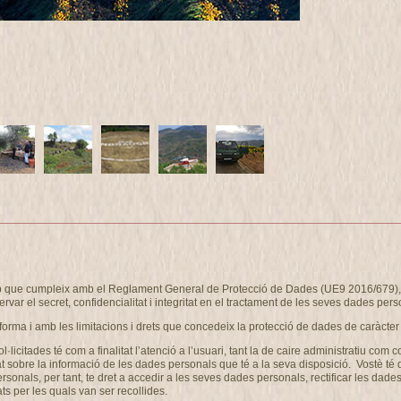
eb que cumpleix amb el Reglament General de Protecció de Dades (UE9 2016/679), i
ervar el secret, confidencialitat i integritat en el tractament de les seves dades pers
forma i amb les limitacions i drets que concedeix la protecció de dades de caràcter
ol·licitades té com a finalitat l’atenció a l’usuari, tant la de caire administrati
at sobre la informació de les dades personals que té a la seva disposició. Vostè té
als, per tant, te dret a accedir a les seves dades personals, rectificar les dades 
ts per les quals van ser recollides.