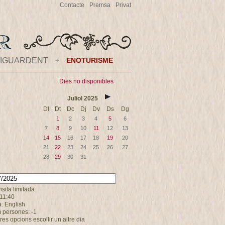
Contacte
Premsa
Privat
IGUARDENT
+
ENOTURISME
Dies no disponibles
Juliol
2025
Dl
Dt
Dc
Dj
Dv
Ds
Dg
1
2
3
4
5
6
7
8
9
10
11
12
13
14
15
16
17
18
19
20
21
22
23
24
25
26
27
28
29
30
31
visita limitada
 11:40
: English
 persones: -1
tres opcions escollir un altre dia