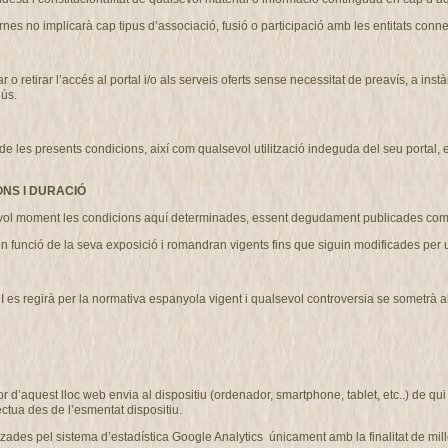
nes no implicarà cap tipus d’associació, fusió o participació amb les entitats conn
etirar l’accés al portal i/o als serveis oferts sense necessitat de preavís, a instà
’ús.
 presents condicions, així com qualsevol utilització indeguda del seu portal, exer
ONS I DURACIÓ
l moment les condicions aquí determinades, essent degudament publicades com 
n funció de la seva exposició i romandran vigents fins que siguin modificades pe
regirà per la normativa espanyola vigent i qualsevol controversia se sometrà als ju
r d’aquest lloc web envia al dispositiu (ordenador, smartphone, tablet, etc..) de q
ctua des de l’esmentat dispositiu.
des pel sistema d’estadística Google Analytics únicament amb la finalitat de millo