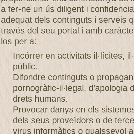
a fer-ne un ús diligent i confiden
adequat dels continguts i servei
través del seu portal i amb caràcter
los per a:
Incórrer en activitats il·lícites, 
públic.
Difondre continguts o propagand
pornogràfic-il·legal, d’apologia 
drets humans.
Provocar danys en els sistem
dels seus proveïdors o de tercer
virus informàtics o qualssevol a