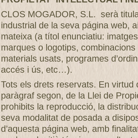
CLOS MOGADOR, S.L. serà titular de
industrial de la seva página web, 
mateixa (a títol enunciatiu: imatges
marques o logotips, combinacions d
materials usats, programes d’ordi
accés i ús, etc…).
Tots els drets reservats. En virtud d
paràgraf segon, de la Llei de Prop
prohibits la reproducció, la distribu
seva modalitat de posada a disiposic
d’aquesta página web, amb finalita