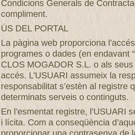
Condicions Generals de Contractaci
compliment.
ÚS DEL PORTAL
La pàgina web proporciona l’accés 
programes o dades (en endavant “e
CLOS MOGADOR S.L. o als seus llic
accés. L’USUARI assumeix la respon
responsabilitat s’estèn al registre
determinats serveis o continguts.
En l’esmentat registre, l’USUARI s
i lícita. Com a conseqüència d’aque
proporcionar una contrasenya de 