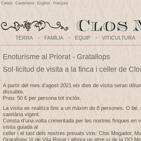
Català
Castellano
English
Français
TERRA
+
FAMÍLIA
+
EQUIP
+
VITICULTURA
Enoturisme al Priorat - Gratallops
Sol·licitud de visita a la finca i celler de 
A partir del mes d’agost 2021 els dies de visita seran dillu
dissabte.
Preu: 50 € per persona tot inclòs.
La visita es realitza fins a un màxim de 8 persones. O bé,
sanitària vigent.
Consta d’una volta comentada per les nostres finques en v
visita guiada al
celler i el tast dels nostres preuats vins: Clos Mogador, M
Gratallops Vi de Vila Rosat i alhora un altre vi de la DO Mo