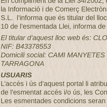
En compliment de la Llei 34/2002, d
la Informació i de Comerç Electr
S.L. l’informa que és titular del ll
10 de l’esmentada Llei, informa de
El titular d’aquest lloc web és:
NIF: B43378553
Domicili social: CAMI MANYETES
TARRAGONA
USUARIS
L’accés i ús d’aquest portal li atr
de l’esmentat accés i/o ús, les Co
Les esmentades condicions seran 