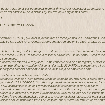
o, de Servicios de la Sociedad de la Información y de Comercio Electrónico (LSSI
gencia del artículo 10 de la citada Ley, informa de los siguientes datos:
.L.
, GRATALLOPS, TARRAGONA
ondición de USUARIO, que acepta, desde dicho acceso y/o uso, las Condiciones Gen
nte de las Condiciones Generales de Contratación que en su caso resulten de ob
e informaciones, servicios, programas o datos (en adelante, “los contenidos”) en
ner acceso. El USUARIO asume la responsabilidad del uso del portal. Dicha respon
o contenidos.
 aportar información veraz y lícita. Como consecuencia de este registro, al USU
er un uso diligente y confidencial de la misma. El USUARIO se compromete a hace
al y con carácter enunciativo pero no limitativo, a no emplearlos para:
contrarias a la buena fe y al orden público
er racista, xenófobo, pornográfico-ilegal, de apología del terrorismo o atentatori
ógicos de CLOS MOGADOR, S.L., de sus proveedores o de terceras personas, introduc
icos que sean susceptibles de provocar los daños anteriormente mencionados;
las cuentas de correo electrónico de otros usuarios y modificar manipular sus men
aciones que vulneren el respeto a la dignidad de la persona, que sean discriminator
el orden o la seguridad pública o que, a su juicio, no resultaran adecuados para 
ertidas por los usuarios a través de los foros, chats, u otras herramientas de parti