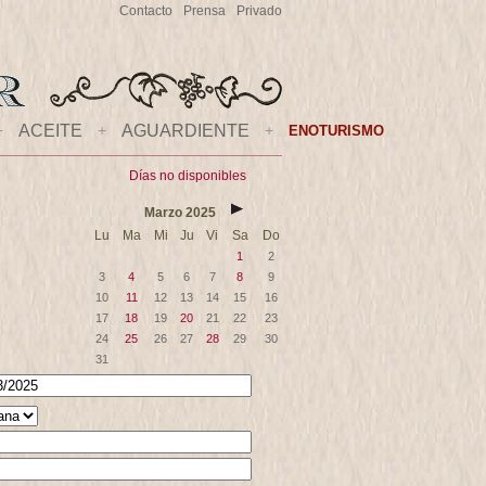
Contacto
Prensa
Privado
+
ACEITE
+
AGUARDIENTE
+
ENOTURISMO
Días no disponibles
Marzo
2025
Lu
Ma
Mi
Ju
Vi
Sa
Do
1
2
3
4
5
6
7
8
9
10
11
12
13
14
15
16
17
18
19
20
21
22
23
24
25
26
27
28
29
30
31