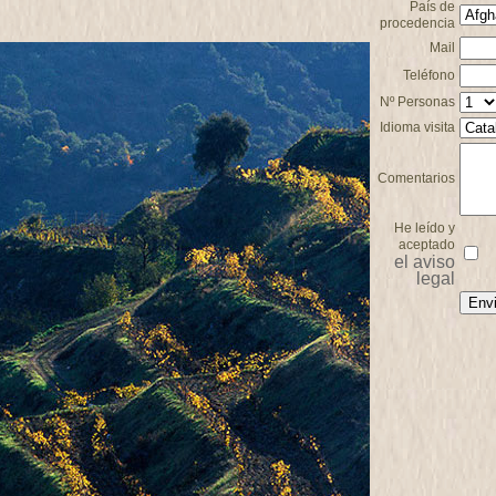
País de
procedencia
Mail
Teléfono
Nº Personas
Idioma visita
Comentarios
He leído y
aceptado
el aviso
legal