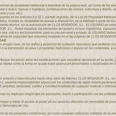
echos de propiedad intelectual e industrial de su página web, así como de los ele
ware o textos; marcas o logotipos, combinaciones de colores, estructura y diseño,
so y uso, etc.)..
spuesto en los artículos 8 y 32.1, párrafo segundo, de la Ley de Propiedad Intelec
blica, incluida su modalidad de puesta a disposición, de la totalidad o parte de lo
er medio técnico, sin la autorización de CLOS MOGADOR, S.L.. El USUARIO se com
OR, S.L.. Podrá visualizar los elementos del portal e incluso imprimirlos, copiarl
do sea, única y exclusivamente, para su uso personal y privado. El USUARIO deberá a
sistema de seguridad que estuviera instalado en el las páginas de CLOS MOGADOR,
IDAD
ngún caso, de los daños y perjuicios de cualquier naturaleza que pudieran ocasio
tal o la transmisión de virus o programas maliciosos o lesivos en los contenidos, 
tuar sin previo aviso las modificaciones que considere oportunas en su portal, pu
 la misma como la forma en la que éstos aparezcan presentados o localizados en su
 enlaces o hipervínculos hacía otros sitios de Internet, CLOS MOGADOR, S.L. no ej
asumirá responsabilidad alguna por los contenidos de algún enlace perteneciente
itud, amplitud, veracidad, validez y constitucionalidad de cualquier material o info
rnas no implicará ningún tipo de asociación, fusión o participación con las entida
egar o retirar el acceso al portal y/o los servicios ofrecidos sin necesidad de prea
es Generales de Uso.
de las presentes condiciones, así como cualquier utilización indebida de su porta