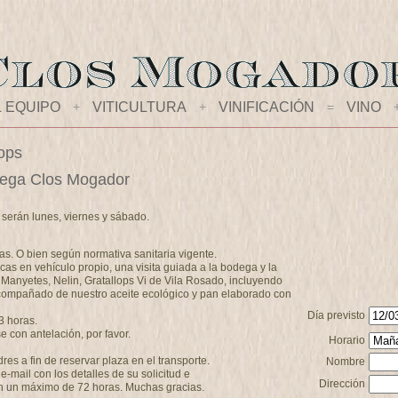
L EQUIPO
+
VITICULTURA
+
VINIFICACIÓN
=
VINO
lops
bodega Clos Mogador
a serán lunes, viernes y sábado.
as. O bien según normativa sanitaria vigente.
cas en vehículo propio, una visita guiada a la bodega y la
 Manyetes, Nelin, Gratallops Vi de Vila Rosado, incluyendo
compañado de nuestro aceite ecológico y pan elaborado con
Día previsto
3 horas.
 con antelación, por favor.
Horario
s a fin de reservar plaza en el transporte.
Nombre
-mail con los detalles de su solicitud e
Dirección
n un máximo de 72 horas. Muchas gracias.