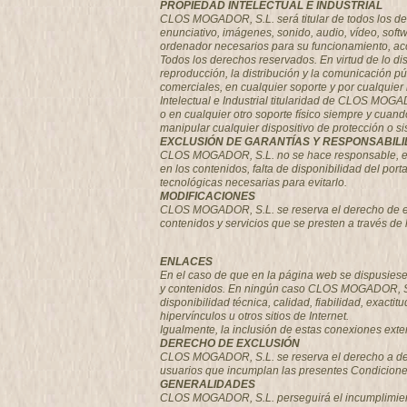
PROPIEDAD INTELECTUAL E INDUSTRIAL
CLOS MOGADOR, S.L. será titular de todos los der
enunciativo, imágenes, sonido, audio, vídeo, soft
ordenador necesarios para su funcionamiento, acce
Todos los derechos reservados. En virtud de lo di
reproducción, la distribución y la comunicación pú
comerciales, en cualquier soporte y por cualqui
Intelectual e Industrial titularidad de CLOS MOGAD
o en cualquier otro soporte físico siempre y cuan
manipular cualquier dispositivo de protección o 
EXCLUSIÓN DE GARANTÍAS Y RESPONSABIL
CLOS MOGADOR, S.L. no se hace responsable, en ni
en los contenidos, falta de disponibilidad del por
tecnológicas necesarias para evitarlo.
MODIFICACIONES
CLOS MOGADOR, S.L. se reserva el derecho de efec
contenidos y servicios que se presten a través de
ENLACES
En el caso de que en la página web se dispusiesen
y contenidos. En ningún caso CLOS MOGADOR, S.L. 
disponibilidad técnica, calidad, fiabilidad, exact
hipervínculos u otros sitios de Internet.
Igualmente, la inclusión de estas conexiones exte
DERECHO DE EXCLUSIÓN
CLOS MOGADOR, S.L.
se reserva el derecho a den
usuarios que incumplan las presentes Condicion
GENERALIDADES
CLOS MOGADOR, S.L. perseguirá el incumplimiento 