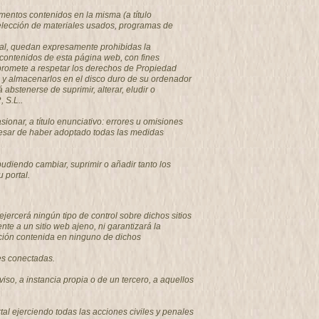
mentos contenidos en la misma (a título
 selección de materiales usados, programas de
tual, quedan expresamente prohibidas la
s contenidos de esta página web, con fines
promete a respetar los derechos de Propiedad
os y almacenarlos en el disco duro de su ordenador
bstenerse de suprimir, alterar, eludir o
 S.L..
nar, a título enunciativo: errores u omisiones
a pesar de haber adoptado todas las medidas
diendo cambiar, suprimir o añadir tanto los
 portal.
ercerá ningún tipo de control sobre dichos sitios
 a un sitio web ajeno, ni garantizará la
rmación contenida en ninguno de dichos
des conectadas.
viso, a instancia propia o de un tercero, a aquellos
l ejerciendo todas las acciones civiles y penales