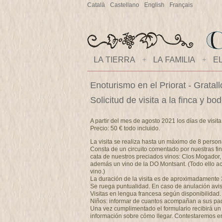
Català
Castellano
English
Français
LA TIERRA
+
LA FAMILIA
+
E
Enoturismo en el Priorat - Gratal
Solicitud de visita a la finca y 
A partir del mes de agosto 2021 los días de visit
Precio: 50 € todo incluido.
La visita se realiza hasta un máximo de 8 person
Consta de un circuito comentado por nuestras fin
cata de nuestros preciados vinos: Clos Mogador,
además un vino de la DO Montsant. (Todo ello a
vino.)
La duración de la visita es de aproximadamente 
Se ruega puntualidad. En caso de anulación avise
Visitas en lengua francesa según disponibilidad.
Niños: informar de cuantos acompañan a sus padre
Una vez cumplimentado el formulario recibirá un e
información sobre cómo llegar. Contestaremos e