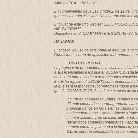
AVISO LEGAL LSSI – CE
En cumplimiento de la Ley 34/2002, de 11 de juli
que es titular del sitio web. De acuerdo con la exi
El titular de este sitio web es: CLOS MOGADOR, S
NIF: B43378553
Domicilio social: CAMI MANYETES S/N, 43737
USUARIOS
El acceso y/o uso de este portal le atribuye la c
Condiciones serán de aplicación independienteme
USO DEL PORTAL
La página web proporciona el acceso a multitud d
a sus licenciantes a los que el USUARIO pueda te
necesario para acceder a determinados servicios 
En dicho registro el USUARIO será responsable de
la que será responsable, comprometiéndose a hac
que CLOS MOGADOR, S.L. ofrece a través de su port
incurrir en actividades ilícitas, ilegales o 
difundir contenidos o propaganda de caráct
provocar daños en los sistemas físicos y l
cualesquiera otros sistemas físicos o lóg
intentar acceder y, en su caso, utilizar 
retirar todos aquellos comentarios y aport
atenten contra la juventud o la infancia, 
S.L. no será responsable de las opiniones v