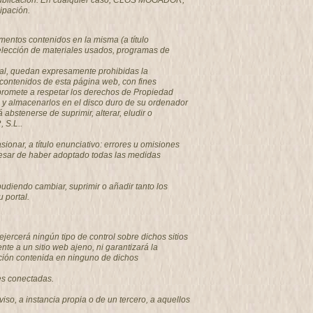
su publicación. En cualquier caso, CLOS MOGADOR,
cipación.
mentos contenidos en la misma (a título
 selección de materiales usados, programas de
tual, quedan expresamente prohibidas la
s contenidos de esta página web, con fines
promete a respetar los derechos de Propiedad
os y almacenarlos en el disco duro de su ordenador
bstenerse de suprimir, alterar, eludir o
 S.L..
nar, a título enunciativo: errores u omisiones
a pesar de haber adoptado todas las medidas
diendo cambiar, suprimir o añadir tanto los
 portal.
ercerá ningún tipo de control sobre dichos sitios
 a un sitio web ajeno, ni garantizará la
rmación contenida en ninguno de dichos
des conectadas.
viso, a instancia propia o de un tercero, a aquellos