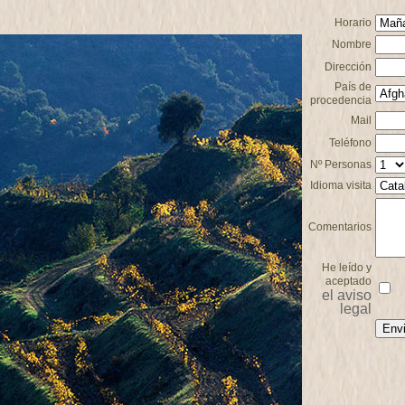
Horario
Nombre
Dirección
País de
procedencia
Mail
Teléfono
Nº Personas
Idioma visita
Comentarios
He leído y
aceptado
el aviso
legal