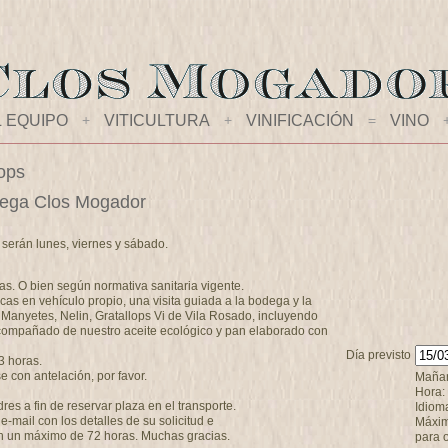
L EQUIPO
+
VITICULTURA
+
VINIFICACIÓN
=
VINO
lops
bodega Clos Mogador
a serán lunes, viernes y sábado.
as. O bien según normativa sanitaria vigente.
cas en vehículo propio, una visita guiada a la bodega y la
 Manyetes, Nelin, Gratallops Vi de Vila Rosado, incluyendo
compañado de nuestro aceite ecológico y pan elaborado con
Día previsto
3 horas.
 con antelación, por favor.
Mañana
Hora:
s a fin de reservar plaza en el transporte.
Idiom
-mail con los detalles de su solicitud e
Máxim
n un máximo de 72 horas. Muchas gracias.
para 