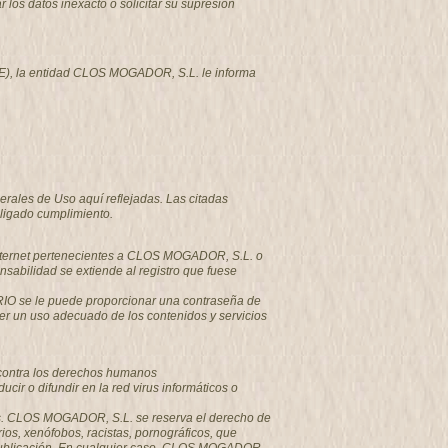
los datos inexacto o solicitar su supresión
-CE), la entidad CLOS MOGADOR, S.L. le informa
erales de Uso aquí reflejadas. Las citadas
ligado cumplimiento.
 Internet pertenecientes a CLOS MOGADOR, S.L. o
sabilidad se extiende al registro que fuese
ARIO se le puede proporcionar una contraseña de
r un uso adecuado de los contenidos y servicios
o contra los derechos humanos
ir o difundir en la red virus informáticos o
sajes. CLOS MOGADOR, S.L. se reserva el derecho de
ios, xenófobos, racistas, pornográficos, que