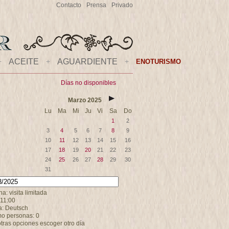
Contacto
Prensa
Privado
+
ACEITE
+
AGUARDIENTE
+
ENOTURISMO
Días no disponibles
Marzo
2025
Lu
Ma
Mi
Ju
Vi
Sa
Do
1
2
3
4
5
6
7
8
9
10
11
12
13
14
15
16
17
18
19
20
21
22
23
24
25
26
27
28
29
30
31
: visita limitada
 11:00
a: Deutsch
o personas: 0
otras opciones escoger otro día