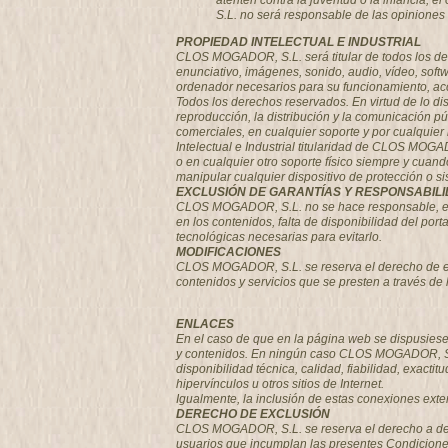
atenten contra la juventud o la infancia, 
S.L. no será responsable de las opiniones v
PROPIEDAD INTELECTUAL E INDUSTRIAL
CLOS MOGADOR, S.L. será titular de todos los der
enunciativo, imágenes, sonido, audio, vídeo, soft
ordenador necesarios para su funcionamiento, acce
Todos los derechos reservados. En virtud de lo di
reproducción, la distribución y la comunicación pú
comerciales, en cualquier soporte y por cualqui
Intelectual e Industrial titularidad de CLOS MOGAD
o en cualquier otro soporte físico siempre y cuan
manipular cualquier dispositivo de protección o 
EXCLUSIÓN DE GARANTÍAS Y RESPONSABIL
CLOS MOGADOR, S.L. no se hace responsable, en ni
en los contenidos, falta de disponibilidad del por
tecnológicas necesarias para evitarlo.
MODIFICACIONES
CLOS MOGADOR, S.L. se reserva el derecho de efec
contenidos y servicios que se presten a través de
ENLACES
En el caso de que en la página web se dispusiesen
y contenidos. En ningún caso CLOS MOGADOR, S.L. 
disponibilidad técnica, calidad, fiabilidad, exact
hipervínculos u otros sitios de Internet.
Igualmente, la inclusión de estas conexiones exte
DERECHO DE EXCLUSIÓN
CLOS MOGADOR, S.L.
se reserva el derecho a den
usuarios que incumplan las presentes Condicion