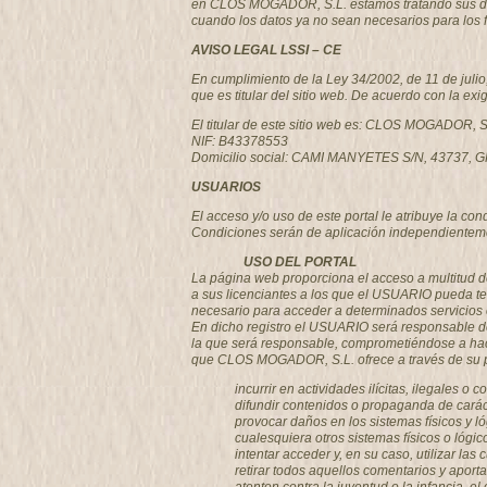
en CLOS MOGADOR, S.L. estamos tratando sus datos
cuando los datos ya no sean necesarios para los 
AVISO LEGAL LSSI – CE
En cumplimiento de la Ley 34/2002, de 11 de juli
que es titular del sitio web. De acuerdo con la exi
El titular de este sitio web es: CLOS MOGADOR, S
NIF: B43378553
Domicilio social: CAMI MANYETES S/N, 43737
USUARIOS
El acceso y/o uso de este portal le atribuye la c
Condiciones serán de aplicación independienteme
USO DEL PORTAL
La página web proporciona el acceso a multitud d
a sus licenciantes a los que el USUARIO pueda te
necesario para acceder a determinados servicios 
En dicho registro el USUARIO será responsable de
la que será responsable, comprometiéndose a hac
que CLOS MOGADOR, S.L. ofrece a través de su port
incurrir en actividades ilícitas, ilegales o 
difundir contenidos o propaganda de caráct
provocar daños en los sistemas físicos y l
cualesquiera otros sistemas físicos o lóg
intentar acceder y, en su caso, utilizar 
retirar todos aquellos comentarios y aport