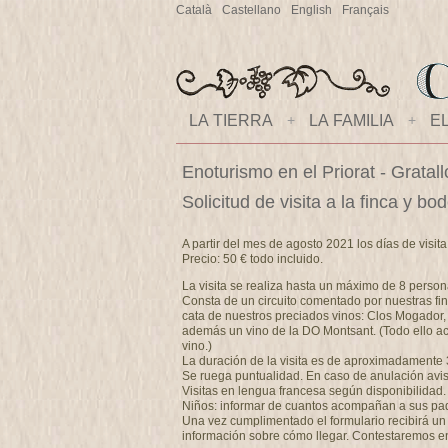
Català
Castellano
English
Français
LA TIERRA
+
LA FAMILIA
+
E
Enoturismo en el Priorat - Gratal
Solicitud de visita a la finca y 
A partir del mes de agosto 2021 los días de visit
Precio: 50 € todo incluido.
La visita se realiza hasta un máximo de 8 person
Consta de un circuito comentado por nuestras fin
cata de nuestros preciados vinos: Clos Mogador,
además un vino de la DO Montsant. (Todo ello a
vino.)
La duración de la visita es de aproximadamente 
Se ruega puntualidad. En caso de anulación avise
Visitas en lengua francesa según disponibilidad.
Niños: informar de cuantos acompañan a sus padre
Una vez cumplimentado el formulario recibirá un e
información sobre cómo llegar. Contestaremos e