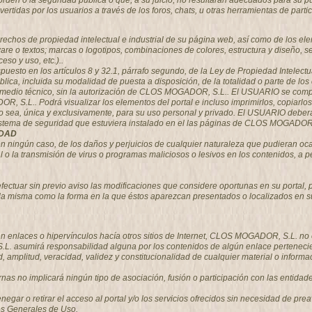
el orden o la seguridad pública o que, a su juicio, no resultaran adecuados para 
ertidas por los usuarios a través de los foros, chats, u otras herramientas de parti
echos de propiedad intelectual e industrial de su página web, así como de los ele
ware o textos; marcas o logotipos, combinaciones de colores, estructura y diseño,
so y uso, etc.)..
spuesto en los artículos 8 y 32.1, párrafo segundo, de la Ley de Propiedad Intelec
blica, incluida su modalidad de puesta a disposición, de la totalidad o parte de lo
er medio técnico, sin la autorización de CLOS MOGADOR, S.L.. El USUARIO se com
OR, S.L.. Podrá visualizar los elementos del portal e incluso imprimirlos, copiarl
do sea, única y exclusivamente, para su uso personal y privado. El USUARIO deberá a
sistema de seguridad que estuviera instalado en el las páginas de CLOS MOGADOR,
IDAD
ngún caso, de los daños y perjuicios de cualquier naturaleza que pudieran ocasio
tal o la transmisión de virus o programas maliciosos o lesivos en los contenidos, 
tuar sin previo aviso las modificaciones que considere oportunas en su portal, pu
 la misma como la forma en la que éstos aparezcan presentados o localizados en su
 enlaces o hipervínculos hacía otros sitios de Internet, CLOS MOGADOR, S.L. no ej
asumirá responsabilidad alguna por los contenidos de algún enlace perteneciente
itud, amplitud, veracidad, validez y constitucionalidad de cualquier material o info
rnas no implicará ningún tipo de asociación, fusión o participación con las entida
egar o retirar el acceso al portal y/o los servicios ofrecidos sin necesidad de prea
es Generales de Uso.