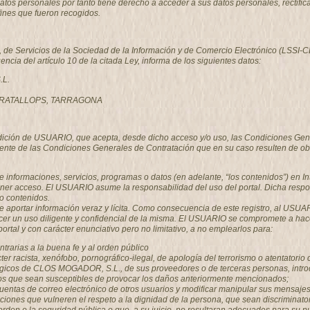
 personales por tanto tiene derecho a acceder a sus datos personales, rectificar 
fines que fueron recogidos.
o, de Servicios de la Sociedad de la Información y de Comercio Electrónico (LSSI
gencia del artículo 10 de la citada Ley, informa de los siguientes datos:
.L.
, GRATALLOPS, TARRAGONA
ondición de USUARIO, que acepta, desde dicho acceso y/o uso, las Condiciones Gen
nte de las Condiciones Generales de Contratación que en su caso resulten de ob
e informaciones, servicios, programas o datos (en adelante, “los contenidos”) en
ner acceso. El USUARIO asume la responsabilidad del uso del portal. Dicha respon
o contenidos.
 aportar información veraz y lícita. Como consecuencia de este registro, al USU
er un uso diligente y confidencial de la misma. El USUARIO se compromete a hace
al y con carácter enunciativo pero no limitativo, a no emplearlos para:
contrarias a la buena fe y al orden público
er racista, xenófobo, pornográfico-ilegal, de apología del terrorismo o atentatori
ógicos de CLOS MOGADOR, S.L., de sus proveedores o de terceras personas, introduc
icos que sean susceptibles de provocar los daños anteriormente mencionados;
las cuentas de correo electrónico de otros usuarios y modificar manipular sus men
aciones que vulneren el respeto a la dignidad de la persona, que sean discriminator