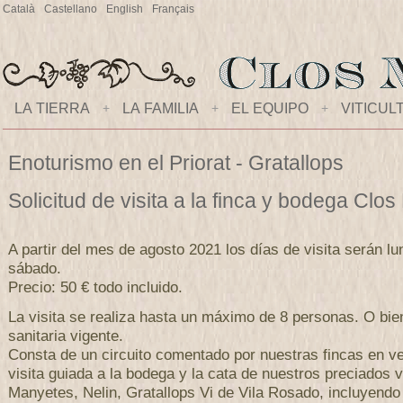
Català
Castellano
English
Français
LA TIERRA
+
LA FAMILIA
+
EL EQUIPO
+
VITICUL
Enoturismo en el Priorat - Gratallops
Solicitud de visita a la finca y bodega Clo
A partir del mes de agosto 2021 los días de visita serán lu
sábado.
Precio: 50 € todo incluido.
La visita se realiza hasta un máximo de 8 personas. O bi
sanitaria vigente.
Consta de un circuito comentado por nuestras fincas en ve
visita guiada a la bodega y la cata de nuestros preciados 
Manyetes, Nelin, Gratallops Vi de Vila Rosado, incluyendo