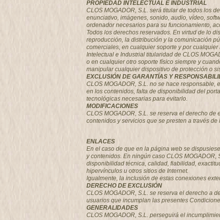
PROPIEDAD INTELECTUAL E INDUSTRIAL
CLOS MOGADOR, S.L. será titular de todos los der
enunciativo, imágenes, sonido, audio, vídeo, soft
ordenador necesarios para su funcionamiento, acce
Todos los derechos reservados. En virtud de lo di
reproducción, la distribución y la comunicación pú
comerciales, en cualquier soporte y por cualqui
Intelectual e Industrial titularidad de CLOS MOGAD
o en cualquier otro soporte físico siempre y cuan
manipular cualquier dispositivo de protección o 
EXCLUSIÓN DE GARANTÍAS Y RESPONSABIL
CLOS MOGADOR, S.L. no se hace responsable, en ni
en los contenidos, falta de disponibilidad del por
tecnológicas necesarias para evitarlo.
MODIFICACIONES
CLOS MOGADOR, S.L. se reserva el derecho de efec
contenidos y servicios que se presten a través de
ENLACES
En el caso de que en la página web se dispusiesen
y contenidos. En ningún caso CLOS MOGADOR, S.L. 
disponibilidad técnica, calidad, fiabilidad, exact
hipervínculos u otros sitios de Internet.
Igualmente, la inclusión de estas conexiones exte
DERECHO DE EXCLUSIÓN
CLOS MOGADOR, S.L.
se reserva el derecho a den
usuarios que incumplan las presentes Condicion
GENERALIDADES
CLOS MOGADOR, S.L. perseguirá el incumplimiento 