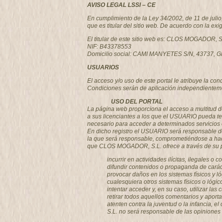
AVISO LEGAL LSSI – CE
En cumplimiento de la Ley 34/2002, de 11 de juli
que es titular del sitio web. De acuerdo con la exi
El titular de este sitio web es: CLOS MOGADOR, S
NIF: B43378553
Domicilio social: CAMI MANYETES S/N, 43737
USUARIOS
El acceso y/o uso de este portal le atribuye la c
Condiciones serán de aplicación independienteme
USO DEL PORTAL
La página web proporciona el acceso a multitud d
a sus licenciantes a los que el USUARIO pueda te
necesario para acceder a determinados servicios 
En dicho registro el USUARIO será responsable de
la que será responsable, comprometiéndose a hac
que CLOS MOGADOR, S.L. ofrece a través de su port
incurrir en actividades ilícitas, ilegales o 
difundir contenidos o propaganda de caráct
provocar daños en los sistemas físicos y l
cualesquiera otros sistemas físicos o lóg
intentar acceder y, en su caso, utilizar 
retirar todos aquellos comentarios y aport
atenten contra la juventud o la infancia, 
S.L. no será responsable de las opiniones v