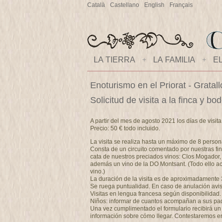
Català
Castellano
English
Français
LA TIERRA
+
LA FAMILIA
+
E
Enoturismo en el Priorat - Gratal
Solicitud de visita a la finca y 
A partir del mes de agosto 2021 los días de visit
Precio: 50 € todo incluido.
La visita se realiza hasta un máximo de 8 person
Consta de un circuito comentado por nuestras fin
cata de nuestros preciados vinos: Clos Mogador,
además un vino de la DO Montsant. (Todo ello a
vino.)
La duración de la visita es de aproximadamente 
Se ruega puntualidad. En caso de anulación avise
Visitas en lengua francesa según disponibilidad.
Niños: informar de cuantos acompañan a sus padre
Una vez cumplimentado el formulario recibirá un e
información sobre cómo llegar. Contestaremos e