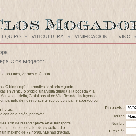
L EQUIPO
+
VITICULTURA
+
VINIFICACIÓN
=
VINO
lops
bodega Clos Mogador
a serán lunes, viernes y sábado.
as. O bien según normativa sanitaria vigente.
cas en vehículo propio, una visita guiada a la bodega y la
 Manyetes, Nelin, Gratallops Vi de Vila Rosado, incluyendo
compañado de nuestro aceite ecológico y pan elaborado con
Día previsto
3 horas.
 con antelación, por favor.
Horario
s a fin de reservar plaza en el transporte.
Nombre
-mail con los detalles de su solicitud e
Dirección
n un máximo de 72 horas. Muchas gracias.