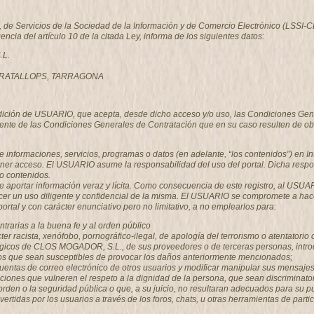
o, de Servicios de la Sociedad de la Información y de Comercio Electrónico (LSSI
gencia del artículo 10 de la citada Ley, informa de los siguientes datos:
.L.
, GRATALLOPS, TARRAGONA
ondición de USUARIO, que acepta, desde dicho acceso y/o uso, las Condiciones Gen
nte de las Condiciones Generales de Contratación que en su caso resulten de ob
e informaciones, servicios, programas o datos (en adelante, “los contenidos”) en
ner acceso. El USUARIO asume la responsabilidad del uso del portal. Dicha respon
o contenidos.
 aportar información veraz y lícita. Como consecuencia de este registro, al USU
er un uso diligente y confidencial de la misma. El USUARIO se compromete a hace
al y con carácter enunciativo pero no limitativo, a no emplearlos para:
contrarias a la buena fe y al orden público
er racista, xenófobo, pornográfico-ilegal, de apología del terrorismo o atentatori
ógicos de CLOS MOGADOR, S.L., de sus proveedores o de terceras personas, introduc
icos que sean susceptibles de provocar los daños anteriormente mencionados;
las cuentas de correo electrónico de otros usuarios y modificar manipular sus men
aciones que vulneren el respeto a la dignidad de la persona, que sean discriminator
el orden o la seguridad pública o que, a su juicio, no resultaran adecuados para 
ertidas por los usuarios a través de los foros, chats, u otras herramientas de parti