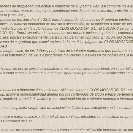
echos de propiedad intelectual e industrial de su página web, así como de los ele
ware o textos; marcas o logotipos, combinaciones de colores, estructura y diseño,
so y uso, etc.)..
spuesto en los artículos 8 y 32.1, párrafo segundo, de la Ley de Propiedad Intelec
blica, incluida su modalidad de puesta a disposición, de la totalidad o parte de lo
er medio técnico, sin la autorización de CLOS MOGADOR, S.L.. El USUARIO se com
OR, S.L.. Podrá visualizar los elementos del portal e incluso imprimirlos, copiarl
do sea, única y exclusivamente, para su uso personal y privado. El USUARIO deberá a
sistema de seguridad que estuviera instalado en el las páginas de CLOS MOGADOR,
IDAD
ngún caso, de los daños y perjuicios de cualquier naturaleza que pudieran ocasio
tal o la transmisión de virus o programas maliciosos o lesivos en los contenidos, 
tuar sin previo aviso las modificaciones que considere oportunas en su portal, pu
 la misma como la forma en la que éstos aparezcan presentados o localizados en su
 enlaces o hipervínculos hacía otros sitios de Internet, CLOS MOGADOR, S.L. no ej
asumirá responsabilidad alguna por los contenidos de algún enlace perteneciente
itud, amplitud, veracidad, validez y constitucionalidad de cualquier material o info
rnas no implicará ningún tipo de asociación, fusión o participación con las entida
egar o retirar el acceso al portal y/o los servicios ofrecidos sin necesidad de prea
es Generales de Uso.
de las presentes condiciones, así como cualquier utilización indebida de su porta