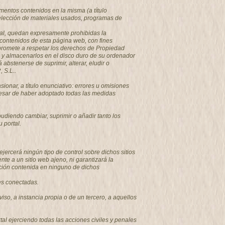
mentos contenidos en la misma (a título
 selección de materiales usados, programas de
tual, quedan expresamente prohibidas la
s contenidos de esta página web, con fines
promete a respetar los derechos de Propiedad
os y almacenarlos en el disco duro de su ordenador
bstenerse de suprimir, alterar, eludir o
 S.L..
nar, a título enunciativo: errores u omisiones
a pesar de haber adoptado todas las medidas
diendo cambiar, suprimir o añadir tanto los
 portal.
ercerá ningún tipo de control sobre dichos sitios
 a un sitio web ajeno, ni garantizará la
rmación contenida en ninguno de dichos
des conectadas.
viso, a instancia propia o de un tercero, a aquellos
l ejerciendo todas las acciones civiles y penales