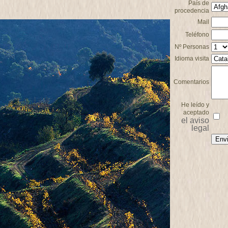
País de
procedencia
Mail
Teléfono
Nº Personas
Idioma visita
Comentarios
He leído y
aceptado
el aviso
legal