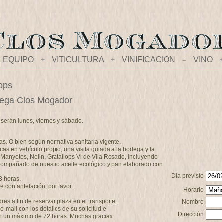
L EQUIPO
+
VITICULTURA
+
VINIFICACIÓN
=
VINO
lops
bodega Clos Mogador
a serán lunes, viernes y sábado.
as. O bien según normativa sanitaria vigente.
cas en vehículo propio, una visita guiada a la bodega y la
 Manyetes, Nelin, Gratallops Vi de Vila Rosado, incluyendo
compañado de nuestro aceite ecológico y pan elaborado con
Día previsto
3 horas.
 con antelación, por favor.
Horario
s a fin de reservar plaza en el transporte.
Nombre
-mail con los detalles de su solicitud e
Dirección
n un máximo de 72 horas. Muchas gracias.