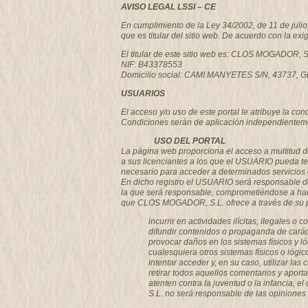
AVISO LEGAL LSSI – CE
En cumplimiento de la Ley 34/2002, de 11 de juli
que es titular del sitio web. De acuerdo con la exi
El titular de este sitio web es: CLOS MOGADOR, S
NIF: B43378553
Domicilio social: CAMI MANYETES S/N, 43737
USUARIOS
El acceso y/o uso de este portal le atribuye la c
Condiciones serán de aplicación independienteme
USO DEL PORTAL
La página web proporciona el acceso a multitud d
a sus licenciantes a los que el USUARIO pueda te
necesario para acceder a determinados servicios 
En dicho registro el USUARIO será responsable de
la que será responsable, comprometiéndose a hac
que CLOS MOGADOR, S.L. ofrece a través de su port
incurrir en actividades ilícitas, ilegales o 
difundir contenidos o propaganda de caráct
provocar daños en los sistemas físicos y l
cualesquiera otros sistemas físicos o lóg
intentar acceder y, en su caso, utilizar 
retirar todos aquellos comentarios y aport
atenten contra la juventud o la infancia, 
S.L. no será responsable de las opiniones v