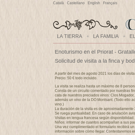
Català
Castellano
English
Français
LA TIERRA
+
LA FAMILIA
+
E
Enoturismo en el Priorat - Gratal
Solicitud de visita a la finca y 
A partir del mes de agosto 2021 los días de visit
Precio: 50 € todo incluido.
La visita se realiza hasta un máximo de 8 person
Consta de un circuito comentado por nuestras fin
cata de nuestros preciados vinos: Clos Mogador,
además un vino de la DO Montsant. (Todo ello a
vino.)
La duración de la visita es de aproximadamente 
Se ruega puntualidad. En caso de anulación avise
Visitas en lengua francesa según disponibilidad.
Niños: informar de cuantos acompañan a sus padre
Una vez cumplimentado el formulario recibirá un e
información sobre cómo llegar. Contestaremos e