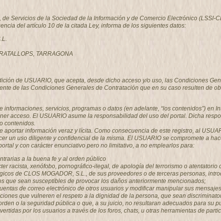
o, de Servicios de la Sociedad de la Información y de Comercio Electrónico (LSSI
gencia del artículo 10 de la citada Ley, informa de los siguientes datos:
.L.
, GRATALLOPS, TARRAGONA
ondición de USUARIO, que acepta, desde dicho acceso y/o uso, las Condiciones Gen
nte de las Condiciones Generales de Contratación que en su caso resulten de ob
e informaciones, servicios, programas o datos (en adelante, “los contenidos”) en
ner acceso. El USUARIO asume la responsabilidad del uso del portal. Dicha respon
o contenidos.
 aportar información veraz y lícita. Como consecuencia de este registro, al USU
er un uso diligente y confidencial de la misma. El USUARIO se compromete a hace
al y con carácter enunciativo pero no limitativo, a no emplearlos para:
contrarias a la buena fe y al orden público
er racista, xenófobo, pornográfico-ilegal, de apología del terrorismo o atentatori
ógicos de CLOS MOGADOR, S.L., de sus proveedores o de terceras personas, introduc
icos que sean susceptibles de provocar los daños anteriormente mencionados;
las cuentas de correo electrónico de otros usuarios y modificar manipular sus men
aciones que vulneren el respeto a la dignidad de la persona, que sean discriminator
el orden o la seguridad pública o que, a su juicio, no resultaran adecuados para 
ertidas por los usuarios a través de los foros, chats, u otras herramientas de parti