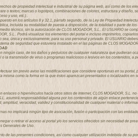
echos de propiedad intelectual e industrial de su página web, así como de los ele
ware o textos; marcas o logotipos, combinaciones de colores, estructura y diseño,
so y uso, etc.)..
spuesto en los artículos 8 y 32.1, párrafo segundo, de la Ley de Propiedad Intelec
blica, incluida su modalidad de puesta a disposición, de la totalidad o parte de lo
er medio técnico, sin la autorización de CLOS MOGADOR, S.L.. El USUARIO se com
OR, S.L.. Podrá visualizar los elementos del portal e incluso imprimirlos, copiarl
do sea, única y exclusivamente, para su uso personal y privado. El USUARIO deberá a
sistema de seguridad que estuviera instalado en el las páginas de CLOS MOGADOR,
IDAD
ngún caso, de los daños y perjuicios de cualquier naturaleza que pudieran ocasio
tal o la transmisión de virus o programas maliciosos o lesivos en los contenidos, 
tuar sin previo aviso las modificaciones que considere oportunas en su portal, pu
 la misma como la forma en la que éstos aparezcan presentados o localizados en su
 enlaces o hipervínculos hacía otros sitios de Internet, CLOS MOGADOR, S.L. no ej
asumirá responsabilidad alguna por los contenidos de algún enlace perteneciente
itud, amplitud, veracidad, validez y constitucionalidad de cualquier material o info
rnas no implicará ningún tipo de asociación, fusión o participación con las entida
egar o retirar el acceso al portal y/o los servicios ofrecidos sin necesidad de prea
es Generales de Uso.
de las presentes condiciones, así como cualquier utilización indebida de su porta