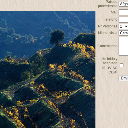
País de
procedencia
Mail
Teléfono
Nº Personas
Idioma visita
Comentarios
He leído y
aceptado
el aviso
legal