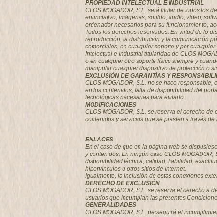
PROPIEDAD INTELECTUAL E INDUSTRIAL
CLOS MOGADOR, S.L. será titular de todos los der
enunciativo, imágenes, sonido, audio, vídeo, soft
ordenador necesarios para su funcionamiento, acce
Todos los derechos reservados. En virtud de lo di
reproducción, la distribución y la comunicación pú
comerciales, en cualquier soporte y por cualqui
Intelectual e Industrial titularidad de CLOS MOGAD
o en cualquier otro soporte físico siempre y cuan
manipular cualquier dispositivo de protección o 
EXCLUSIÓN DE GARANTÍAS Y RESPONSABIL
CLOS MOGADOR, S.L. no se hace responsable, en ni
en los contenidos, falta de disponibilidad del por
tecnológicas necesarias para evitarlo.
MODIFICACIONES
CLOS MOGADOR, S.L. se reserva el derecho de efec
contenidos y servicios que se presten a través de
ENLACES
En el caso de que en la página web se dispusiesen
y contenidos. En ningún caso CLOS MOGADOR, S.L. 
disponibilidad técnica, calidad, fiabilidad, exact
hipervínculos u otros sitios de Internet.
Igualmente, la inclusión de estas conexiones exte
DERECHO DE EXCLUSIÓN
CLOS MOGADOR, S.L.
se reserva el derecho a den
usuarios que incumplan las presentes Condicion
GENERALIDADES
CLOS MOGADOR, S.L. perseguirá el incumplimiento 