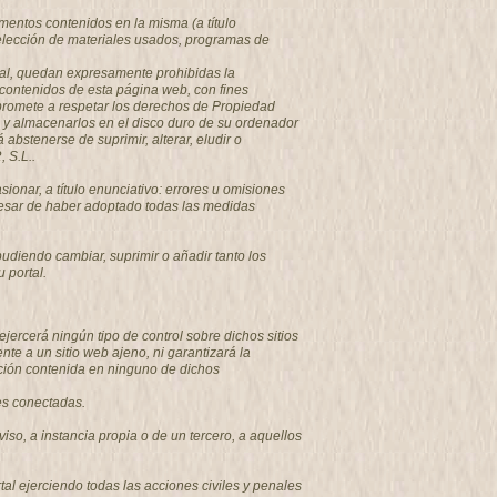
mentos contenidos en la misma (a título
 selección de materiales usados, programas de
tual, quedan expresamente prohibidas la
s contenidos de esta página web, con fines
promete a respetar los derechos de Propiedad
os y almacenarlos en el disco duro de su ordenador
bstenerse de suprimir, alterar, eludir o
 S.L..
nar, a título enunciativo: errores u omisiones
a pesar de haber adoptado todas las medidas
diendo cambiar, suprimir o añadir tanto los
 portal.
ercerá ningún tipo de control sobre dichos sitios
 a un sitio web ajeno, ni garantizará la
rmación contenida en ninguno de dichos
des conectadas.
viso, a instancia propia o de un tercero, a aquellos
l ejerciendo todas las acciones civiles y penales