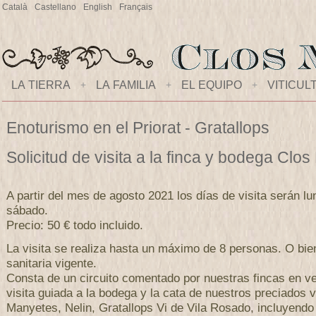
Català
Castellano
English
Français
LA TIERRA
+
LA FAMILIA
+
EL EQUIPO
+
VITICUL
Enoturismo en el Priorat - Gratallops
Solicitud de visita a la finca y bodega Clo
A partir del mes de agosto 2021 los días de visita serán lu
sábado.
Precio: 50 € todo incluido.
La visita se realiza hasta un máximo de 8 personas. O bi
sanitaria vigente.
Consta de un circuito comentado por nuestras fincas en ve
visita guiada a la bodega y la cata de nuestros preciados 
Manyetes, Nelin, Gratallops Vi de Vila Rosado, incluyendo