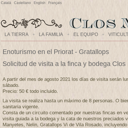
Català
Castellano
English
Français
LA TIERRA
+
LA FAMILIA
+
EL EQUIPO
+
VITICUL
Enoturismo en el Priorat - Gratallops
Solicitud de visita a la finca y bodega Clo
A partir del mes de agosto 2021 los días de visita serán lu
sábado.
Precio: 50 € todo incluido.
La visita se realiza hasta un máximo de 8 personas. O bi
sanitaria vigente.
Consta de un circuito comentado por nuestras fincas en ve
visita guiada a la bodega y la cata de nuestros preciados 
Manyetes, Nelin, Gratallops Vi de Vila Rosado, incluyendo