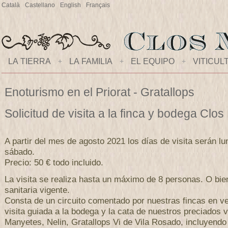
Català
Castellano
English
Français
LA TIERRA
+
LA FAMILIA
+
EL EQUIPO
+
VITICUL
Enoturismo en el Priorat - Gratallops
Solicitud de visita a la finca y bodega Clo
A partir del mes de agosto 2021 los días de visita serán lu
sábado.
Precio: 50 € todo incluido.
La visita se realiza hasta un máximo de 8 personas. O bi
sanitaria vigente.
Consta de un circuito comentado por nuestras fincas en ve
visita guiada a la bodega y la cata de nuestros preciados 
Manyetes, Nelin, Gratallops Vi de Vila Rosado, incluyendo