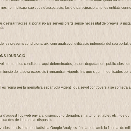
nes no implicarà cap tipus d’associació, fusió o participació amb les entitats conn
etirar l’accés al portal i/o als serveis oferts sense necessitat de preavís, a instà
’ús.
 presents condicions, així com qualsevol utilització indeguda del seu portal, exer
ONS I DURACIÓ
l moment les condicions aquí determinades, essent degudament publicades com 
n funció de la seva exposició i romandran vigents fins que siguin modificades pe
regirà per la normativa espanyola vigent i qualsevol controversia se sometrà als ju
r d’aquest lloc web envia al dispositiu (ordenador, smartphone, tablet, etc..) de q
ctua des de l’esmentat dispositiu.
des pel sistema d’estadística Google Analytics únicament amb la finalitat de millo