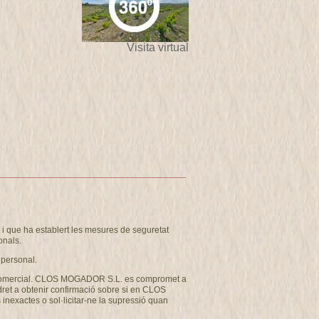
Visita virtual
 que ha establert les mesures de seguretat
onals.
 personal.
u com comercial. CLOS MOGADOR S.L. es compromet a
 dret a obtenir confirmació sobre si en CLOS
inexactes o sol·licitar-ne la supressió quan