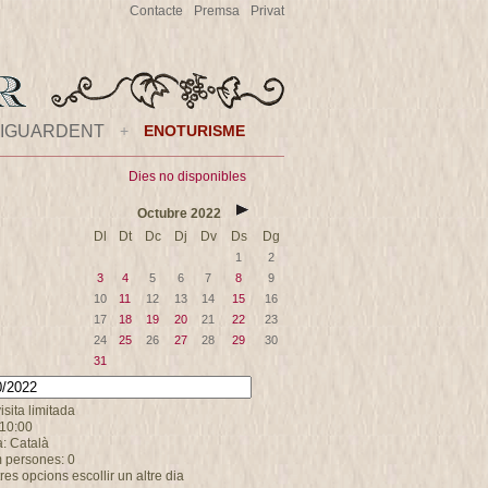
Contacte
Premsa
Privat
IGUARDENT
+
ENOTURISME
Dies no disponibles
Octubre
2022
Dl
Dt
Dc
Dj
Dv
Ds
Dg
1
2
3
4
5
6
7
8
9
10
11
12
13
14
15
16
17
18
19
20
21
22
23
24
25
26
27
28
29
30
31
visita limitada
 10:00
: Català
 persones: 0
tres opcions escollir un altre dia