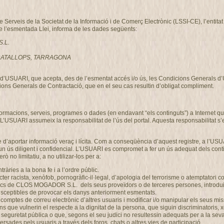
de Serveis de la Societat de la Informació i de Comerç Electrònic (LSSI-CE), l’enti
de l’esmentada Llei, informa de les dades següents:
S.L.
, GRATALLOPS, TARRAGONA
ció d’USUARI, que acepta, des de l’esmentat accés i/o ús, les Condicions Generals 
ons Generals de Contractació, que en el seu cas resultin d’obligat compliment.
nformacions, serveis, programes o dades (en endavant “els continguts”) a Intern
 L’USUARI assumeix la responsabilitat de l’ús del portal. Aquesta responsabilitat s’
 d’aportar informació veraç i lícita. Com a conseqüència d’aquest registre, a l’USU
n ús diligent i confidencial. L’USUARI es compromet a fer un ús adequat dels co
ò no limitatiu, a no utilizar-los per a:
ontràries a la bona fe i a l’ordre públic.
r racista, xenòfob, pornogràfic-il·legal, d’apologia del terrorisme o atemptatori c
gics de CLOS MOGADOR S.L. dels seus proveïdors o de terceres persones, introduir 
 susceptibles de provocar els danys anteriorment esmentats.
 els comptes de correu electrònic d’altres usuaris i modificar i/o manipular els se
ons que vulnerin el respecte a la dignitat de la persona, que siguin discriminatoris,
 o la seguretat pública o que, segons el seu judici no resultessin adequats per a l
rsades pels usuaris a través dels foros, chats o altres vies de participació.