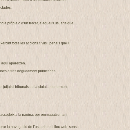
ectades.
ncia pròpia o d’un tercer, a aquells usuaris que
cint totes les accions civils i penals que li
aquí apareixen.
r unes altres degudament publicades
.
tjats i tribunals de la ciutat anteriorment
ui accedeix a la pàgina, per emmagatzemar i
rar la navegació de l’usuari en el lloc web, sense