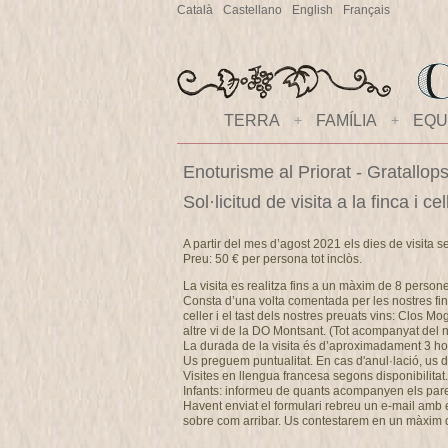
Català
Castellano
English
Français
TERRA
+
FAMÍLIA
+
EQU
Enoturisme al Priorat - Gratallop
Sol·licitud de visita a la finca i 
A partir del mes d’agost 2021 els dies de visita s
Preu: 50 € per persona tot inclòs.
La visita es realitza fins a un màxim de 8 person
Consta d’una volta comentada per les nostres fin
celler i el tast dels nostres preuats vins: Clos M
altre vi de la DO Montsant. (Tot acompanyat del no
La durada de la visita és d’aproximadament 3 ho
Us preguem puntualitat. En cas d'anul·lació, u
Visites en llengua francesa segons disponibilitat.
Infants: informeu de quants acompanyen els pares 
Havent enviat el formulari rebreu un e-mail amb els
sobre com arribar. Us contestarem en un màxim 