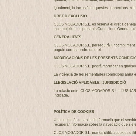
Igualment, la inclusió d’aquestes connexions exter
DRET D’EXCLUSIÓ
CLOS MOGADOR S.L. es reserva el dret a denegar o r
inclumpleixin les presents Condicions Generals d
GENERALITATS
CLOS MOGADOR S.L. perseguirà l’incompliment de les
puguin correspondre en dret.
MODIFICACIONS DE LES PRESENTS CONDICI
CLOS MOGADOR S.L. podrà modificar en qualsevo
La vigència de les esmentades condicions anirà e
LLEGISLACIÓ APLICABLE I JURISDICCIÓ
La relació entre CLOS MOGADOR S.L. i l’USUARI es 
indicada.
POLÍTICA DE COOKIES
Una cookie és un arxiu d’informació que el servido
recuperar informació sobre la navegació que s’efe
CLOS MOGADOR S.L. només utilitza cookies utilitza