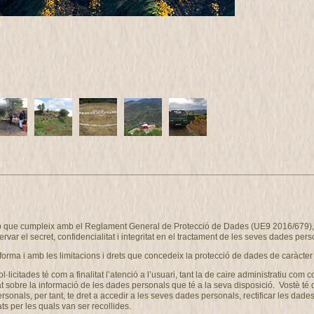
eb que cumpleix amb el Reglament General de Protecció de Dades (UE9 2016/679), i
ervar el secret, confidencialitat i integritat en el tractament de les seves dades pers
forma i amb les limitacions i drets que concedeix la protecció de dades de caràcter
ol·licitades té com a finalitat l’atenció a l’usuari, tant la de caire administrati
at sobre la informació de les dades personals que té a la seva disposició. Vostè té
als, per tant, te dret a accedir a les seves dades personals, rectificar les dades 
ts per les quals van ser recollides.