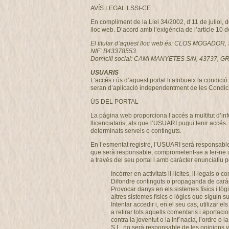
AVÍS LEGAL LSSI-CE
En compliment de la Llei 34/2002, d’11 de juliol, 
lloc web. D’acord amb l’exigència de l’article 10 
El titular d’aquest lloc web és: CLOS MOGADOR, 
NIF: B43378553
Domicili social: CAMI MANYETES S/N, 43737
USUARIS
L’accés i ús d’aquest portal li atribueix la condi
seran d’aplicació independentment de les Condici
ÚS DEL PORTAL
La pàgina web proporciona l’accés a multitut d’i
llicenciataris, als que l’USUARI pugui tenir accés.
determinats serveis o continguts.
En l’esmentat registre, l’USUARI será responsable
que serà responsable, comprometent-se a fer-ne u
a través del seu portal i amb caràcter enunciatiu per
Incórrer en activitats il·lícites, il·legals o c
Difondre continguts o propaganda de caràcte
Provocar danys en els sistemes físics i lò
altres sistemes físics o lògics que siguin
Intentar accedir i, en el seu cas, utilizar
a retirar tots aquells comentaris i aportaci
contra la joventut o la inf`nacia, l’ordre
S.L. no serà responsable de les opinions ve