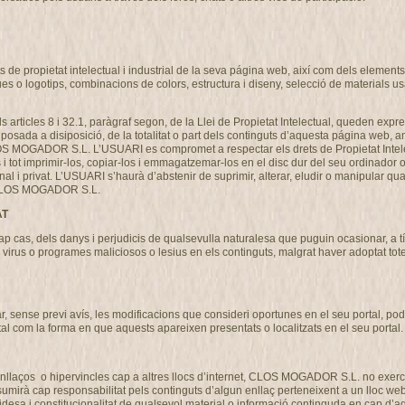
de propietat intelectual i industrial de la seva página web, així com dels elements c
ues o logotips, combinacions de colors, estructura i diseny, selecció de materials 
als articles 8 i 32.1, paràgraf segon, de la Llei de Propietat Intelectual, queden expre
osada a disiposició, de la totalitat o part dels continguts d’aquesta página web, am
CLOS MOGADOR S.L. L’USUARI es compromet a respectar els drets de Propietat Intel
ns i tot imprimir-los, copiar-los i emmagatzemar-los en el disc dur del seu ordinador 
nal i privat. L’USUARI s’haurà d’abstenir de suprimir, alterar, eludir o manipular qu
de CLOS MOGADOR S.L.
AT
s, dels danys i perjudicis de qualsevulla naturalesa que puguin ocasionar, a títo
ó de virus o programes maliciosos o lesius en els continguts, malgrat haver adoptat 
ense previ avís, les modificacions que consideri oportunes en el seu portal, podent
tal com la forma en que aquests apareixen presentats o localitzats en el seu portal.
llaços o hipervincles cap a altres llocs d’internet, CLOS MOGADOR S.L. no exercit
 cap responsabilitat pels continguts d’algun enllaç perteneixent a un lloc web aliè
 validesa i constitucionalitat de qualsevol material o informació continguda en cap d’aq