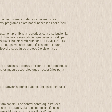
ontinguts en la mateixa (a títol enunciatiu:
usats, programes d’ordinador necessaris per al seu
ssament prohibits la reproducció, la distribució i la
b finalitats comercials, en qualsevol suport i per
ectual i Industrial titularitat de CLOS MOGADOR
o en qualsevol altre suport físic sempre i quan
alsevol dispositiu de protecció o sistema de
l enunciatiu: errors u omisions en els continguts,
totes les mesures tecnològiques necessàries per a
 canviar, suprimir o afegir tant els continguts i
arà cap tipus de control sobre aquests llocs i
, ni garantitzarà la disponibilitat tècnica,
uests hipervincles o altres llocs d’internet.