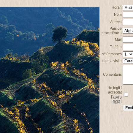
Horari
Nom
Adreça
País de
procedència
Mail
Telèfon
Nº Persones
Idioma visita
Comentaris
He legit i
acceptat
l'avis
legal