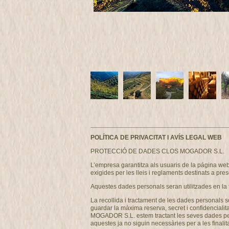
POLÍTICA DE PRIVACITAT I AVÍS LEGAL WEB
PROTECCIÓ DE DADES CLOS MOGADOR S.L.
L’empresa garantitza als usuaris de la página w
exigides per les lleis i reglaments destinats a pres
Aquestes dades personals seran utilitzades en la 
La recollida i tractament de les dades personals s
guardar la màxima reserva, secret i confidencialit
MOGADOR S.L. estem tractant les seves dades person
aquestes ja no siguin necessàries per a les finalita