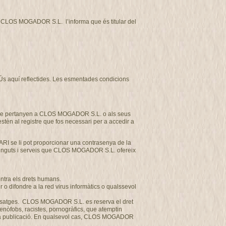
tat CLOS MOGADOR S.L. l’informa que és titular del
d’Ús aquí reflectides. Les esmentades condicions
et que pertanyen a CLOS MOGADOR S.L. o als seus
estèn al registre que fos necessari per a accedir a
ARI se li pot proporcionar una contrasenya de la
ntinguts i serveis que CLOS MOGADOR S.L. ofereix
ontra els drets humans.
o difondre a la red virus informàtics o qualssevol
us missatges. CLOS MOGADOR S.L. es reserva el dret
 xenòfobs, racistes, pornogràfics, que atemptin
a seva publicació. En qualsevol cas, CLOS MOGADOR