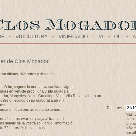
IP
+
VITICULTURA
+
VINIFICACIÓ
=
VI
+
OLI
+
A
s
celler de Clos Mogador
eran dilluns, divendres y dissabte.
es. O bé, segons la normativa sanitària vigent.
ques en vehicle propi, una visita guiada al
ogador, Manyetes, Nelin, Gratallops Vi de Vila Rosat i alhora un
stre oli ecològic i pa elaborat amb vi.)
res.
Dia previst
s demanem que ens aviseu amb temps.
Matí: 
a fi de reservar-los plaça al transport.
Hora:
 detalls de la vostra sol·licitud i informació
Idioma
de 72 hores. Moltes mercès.
Màxim
per al