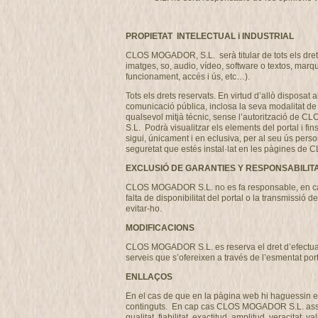
PROPIETAT INTELECTUAL i INDUSTRIAL
CLOS MOGADOR, S.L. serà titular de tots els drets 
imatges, so, audio, vídeo, software o textos, marq
funcionament, accés i ús, etc…).
Tots els drets reservats. En virtud d’allò disposat 
comunicació pública, inclosa la seva modalitat de p
qualsevol mitjà técnic, sense l’autorització de 
S.L. Podrà visualitzar els elements del portal i fi
sigui, únicament i en eclusiva, per al seu ús perso
seguretat que estés instal·lat en les pàgines 
EXCLUSIÓ DE GARANTIES Y RESPONSABILIT
CLOS MOGADOR S.L. no es fa responsable, en cap ca
falta de disponibilitat del portal o la transmissi
evitar-ho.
MODIFICACIONS
CLOS MOGADOR S.L. es reserva el dret d’efectuar, s
serveis que s’ofereixen a través de l’esmentat por
ENLLAÇOS
En el cas de que en la pàgina web hi haguessin en
continguts. En cap cas CLOS MOGADOR S.L. assumirà
qualitat, fiabilitat, exactitud, amplitud, veracitat,