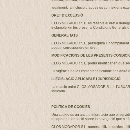
Igualment, la inclusió d’aquestes connexions exter
DRET D’EXCLUSIÓ
CLOS MOGADOR S.L. es reserva el dret a denegar o r
inclumpleixin les presents Condicions Generals d
GENERALITATS
CLOS MOGADOR S.L. perseguirà l’incompliment de les
puguin correspondre en dret.
MODIFICACIONS DE LES PRESENTS CONDICI
CLOS MOGADOR S.L. podrà modificar en qualsevo
La vigència de les esmentades condicions anirà e
LLEGISLACIÓ APLICABLE I JURISDICCIÓ
La relació entre CLOS MOGADOR S.L. i l’USUARI es 
indicada.
POLÍTICA DE COOKIES
Una cookie és un arxiu d’informació que el servido
recuperar informació sobre la navegació que s’efe
CLOS MOGADOR S.L. només utilitza cookies utilitza