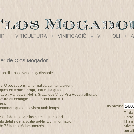
IP
+
VITICULTURA
+
VINIFICACIÓ
=
VI
+
OLI
+
A
s
celler de Clos Mogador
eran dilluns, divendres y dissabte.
es. O bé, segons la normativa sanitària vigent.
ques en vehicle propi, una visita guiada al
ogador, Manyetes, Nelin, Gratallops Vi de Vila Rosat i alhora un
stre oli ecològic i pa elaborat amb vi.)
res.
Dia previst
s demanem que ens aviseu amb temps.
Tarda:
a fi de reservar-los plaça al transport.
Hora:
 detalls de la vostra sol·licitud i informació
Idioma
de 72 hores. Moltes mercès.
Màxim
per al