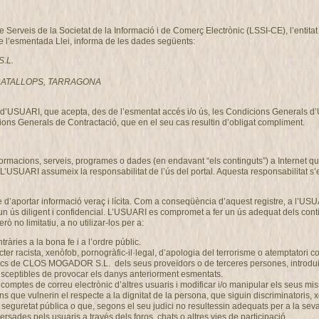
de Serveis de la Societat de la Informació i de Comerç Electrònic (LSSI-CE), l’enti
de l’esmentada Llei, informa de les dades següents:
S.L.
, GRATALLOPS, TARRAGONA
ció d’USUARI, que acepta, des de l’esmentat accés i/o ús, les Condicions Generals 
ons Generals de Contractació, que en el seu cas resultin d’obligat compliment.
nformacions, serveis, programes o dades (en endavant “els continguts”) a Intern
 L’USUARI assumeix la responsabilitat de l’ús del portal. Aquesta responsabilitat s’
 d’aportar informació veraç i lícita. Com a conseqüència d’aquest registre, a l’USU
n ús diligent i confidencial. L’USUARI es compromet a fer un ús adequat dels co
ò no limitatiu, a no utilizar-los per a:
ontràries a la bona fe i a l’ordre públic.
r racista, xenòfob, pornogràfic-il·legal, d’apologia del terrorisme o atemptatori c
gics de CLOS MOGADOR S.L. dels seus proveïdors o de terceres persones, introduir 
 susceptibles de provocar els danys anteriorment esmentats.
 els comptes de correu electrònic d’altres usuaris i modificar i/o manipular els se
ons que vulnerin el respecte a la dignitat de la persona, que siguin discriminatoris,
 o la seguretat pública o que, segons el seu judici no resultessin adequats per a l
rsades pels usuaris a través dels foros, chats o altres vies de participació.