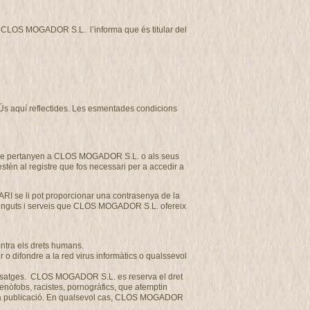
tat CLOS MOGADOR S.L. l’informa que és titular del
d’Ús aquí reflectides. Les esmentades condicions
et que pertanyen a CLOS MOGADOR S.L. o als seus
estèn al registre que fos necessari per a accedir a
ARI se li pot proporcionar una contrasenya de la
ntinguts i serveis que CLOS MOGADOR S.L. ofereix
ontra els drets humans.
o difondre a la red virus informàtics o qualssevol
us missatges. CLOS MOGADOR S.L. es reserva el dret
 xenòfobs, racistes, pornogràfics, que atemptin
a seva publicació. En qualsevol cas, CLOS MOGADOR