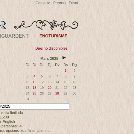
Contacte
Premsa
Privat
IGUARDENT
+
ENOTURISME
Dies no disponibles
Març
2025
Dl
Dt
Dc
Dj
Dv
Ds
Dg
1
2
3
4
5
6
7
8
9
10
11
12
13
14
15
16
17
18
19
20
21
22
23
24
25
26
27
28
29
30
31
 visita limitada
 15:30
: English
 persones: -4
tres opcions escollir un altre dia