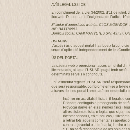
AVÍS LEGAL LSSI-CE
En compliment de la Llei 34/2002, d’11 de juliol, 
lloc web. D’acord amb l’exigència de l’article 10 
El titular d’aquest lloc web és: CLOS MOGADOR, 
NIF: B43378553
Domicili social: CAMI MANYETES S/N, 43737
USUARIS
L’accés i ús d’aquest portal li atribueix la condi
seran d’aplicació independentment de les Condici
ÚS DEL PORTAL
La pàgina web proporciona l’accés a multitut d’i
llicenciataris, als que l’USUARI pugui tenir accés.
determinats serveis o continguts.
En l’esmentat registre, l’USUARI será responsable
que serà responsable, comprometent-se a fer-ne u
a través del seu portal i amb caràcter enunciatiu per
Incórrer en activitats il·lícites, il·legals o c
Difondre continguts o propaganda de caràcte
Provocar danys en els sistemes físics i lò
altres sistemes físics o lògics que siguin
Intentar accedir i, en el seu cas, utilizar
a retirar tots aquells comentaris i aportaci
contra la joventut o la inf`nacia, l’ordre
S.L. no serà responsable de les opinions ve