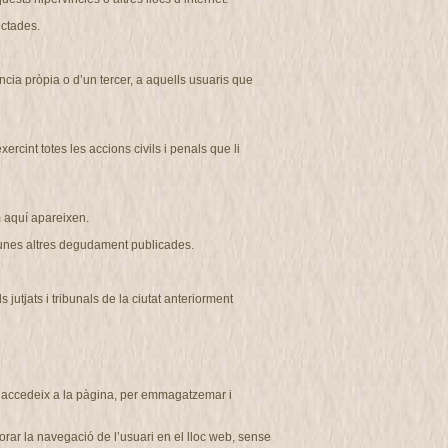
ectades.
ncia pròpia o d’un tercer, a aquells usuaris que
cint totes les accions civils i penals que li
aquí apareixen.
r unes altres degudament publicades
.
tjats i tribunals de la ciutat anteriorment
ui accedeix a la pàgina, per emmagatzemar i
rar la navegació de l’usuari en el lloc web, sense