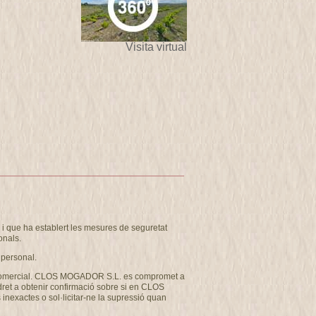
Visita virtual
 que ha establert les mesures de seguretat
onals.
 personal.
u com comercial. CLOS MOGADOR S.L. es compromet a
 dret a obtenir confirmació sobre si en CLOS
inexactes o sol·licitar-ne la supressió quan