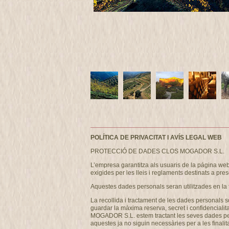
POLÍTICA DE PRIVACITAT I AVÍS LEGAL WEB
PROTECCIÓ DE DADES CLOS MOGADOR S.L.
L’empresa garantitza als usuaris de la página w
exigides per les lleis i reglaments destinats a pres
Aquestes dades personals seran utilitzades en la 
La recollida i tractament de les dades personals s
guardar la màxima reserva, secret i confidencialit
MOGADOR S.L. estem tractant les seves dades person
aquestes ja no siguin necessàries per a les finalita