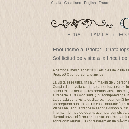
Català
Castellano
English
Français
TERRA
+
FAMÍLIA
+
EQU
Enoturisme al Priorat - Gratallop
Sol·licitud de visita a la finca i 
A partir del mes d’agost 2021 els dies de visita s
Preu: 50 € per persona tot inclòs.
La visita es realitza fins a un màxim de 8 person
Consta d’una volta comentada per les nostres fin
celler i el tast dels nostres preuats vins: Clos M
altre vi de la DO Montsant. (Tot acompanyat del no
La durada de la visita és d’aproximadament 3 ho
Us preguem puntualitat. En cas d'anul·lació, u
Visites en llengua francesa segons disponibilitat.
Infants: informeu de quants acompanyen els pares 
Havent enviat el formulari rebreu un e-mail amb els
sobre com arribar. Us contestarem en un màxim 