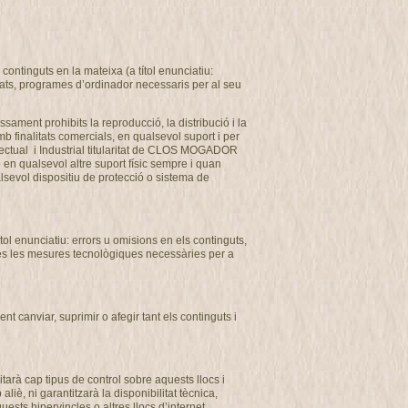
ontinguts en la mateixa (a títol enunciatiu:
usats, programes d’ordinador necessaris per al seu
ssament prohibits la reproducció, la distribució i la
b finalitats comercials, en qualsevol suport i per
ectual i Industrial titularitat de CLOS MOGADOR
o en qualsevol altre suport físic sempre i quan
alsevol dispositiu de protecció o sistema de
l enunciatiu: errors u omisions en els continguts,
totes les mesures tecnològiques necessàries per a
 canviar, suprimir o afegir tant els continguts i
arà cap tipus de control sobre aquests llocs i
, ni garantitzarà la disponibilitat tècnica,
uests hipervincles o altres llocs d’internet.