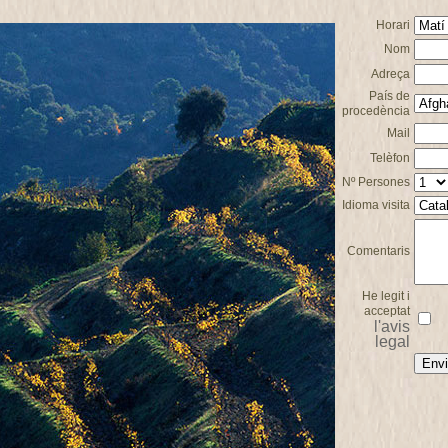
Horari
Nom
Adreça
País de
procedència
Mail
Telèfon
Nº Persones
Idioma visita
Comentaris
He legit i
acceptat
l'avis
legal