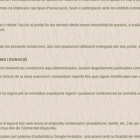
nes no implicarà cap tipus d’associació, fusió o participació amb les entitats conn
etirar l’accés al portal i/o als serveis oferts sense necessitat de preavís, a instà
’ús.
 presents condicions, així com qualsevol utilització indeguda del seu portal, exer
ONS I DURACIÓ
l moment les condicions aquí determinades, essent degudament publicades com 
n funció de la seva exposició i romandran vigents fins que siguin modificades pe
regirà per la normativa espanyola vigent i qualsevol controversia se sometrà als ju
r d’aquest lloc web envia al dispositiu (ordenador, smartphone, tablet, etc..) de q
ctua des de l’esmentat dispositiu.
des pel sistema d’estadística Google Analytics únicament amb la finalitat de millo