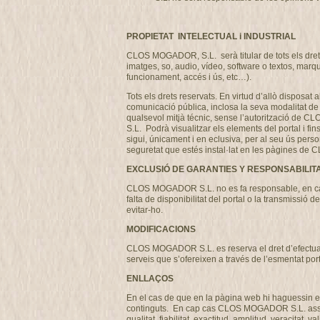
PROPIETAT INTELECTUAL i INDUSTRIAL
CLOS MOGADOR, S.L. serà titular de tots els drets 
imatges, so, audio, vídeo, software o textos, marq
funcionament, accés i ús, etc…).
Tots els drets reservats. En virtud d’allò disposat 
comunicació pública, inclosa la seva modalitat de p
qualsevol mitjà técnic, sense l’autorització de 
S.L. Podrà visualitzar els elements del portal i fi
sigui, únicament i en eclusiva, per al seu ús perso
seguretat que estés instal·lat en les pàgines 
EXCLUSIÓ DE GARANTIES Y RESPONSABILIT
CLOS MOGADOR S.L. no es fa responsable, en cap ca
falta de disponibilitat del portal o la transmissi
evitar-ho.
MODIFICACIONS
CLOS MOGADOR S.L. es reserva el dret d’efectuar, s
serveis que s’ofereixen a través de l’esmentat por
ENLLAÇOS
En el cas de que en la pàgina web hi haguessin en
continguts. En cap cas CLOS MOGADOR S.L. assumirà
qualitat, fiabilitat, exactitud, amplitud, veracitat,