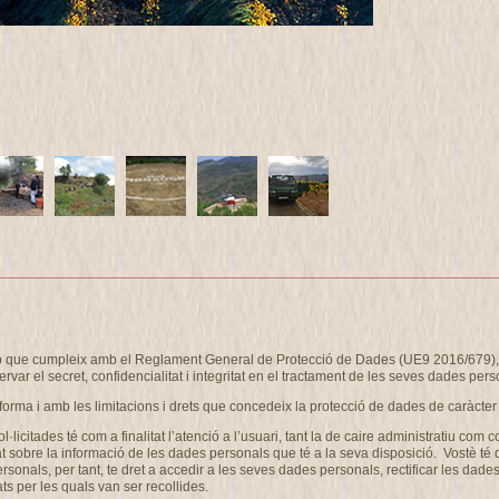
eb que cumpleix amb el Reglament General de Protecció de Dades (UE9 2016/679), i
ervar el secret, confidencialitat i integritat en el tractament de les seves dades pers
forma i amb les limitacions i drets que concedeix la protecció de dades de caràcter
ol·licitades té com a finalitat l’atenció a l’usuari, tant la de caire administrati
at sobre la informació de les dades personals que té a la seva disposició. Vostè té
als, per tant, te dret a accedir a les seves dades personals, rectificar les dades 
ts per les quals van ser recollides.