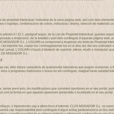
de propietat intelectual i industrial de la seva página web, així com dels elements c
ues o logotips, combinacions de colors, estructura i diseny, selecció de materials 
als articles 8 i 32.1, paràgraf segon, de la Llei de Propietat Intelectual, queden expre
osada a disiposició, de la totalitat o part dels continguts d’aquesta página web, am
CLOS MOGADOR S.L. L’USUARI es compromet a respectar els drets de Propietat Intel
ns i tot imprimir-los, copiar-los i emmagatzemar-los en el disc dur del seu ordinador 
nal i privat. L’USUARI s’haurà d’abstenir de suprimir, alterar, eludir o manipular qu
de CLOS MOGADOR S.L.
AT
s, dels danys i perjudicis de qualsevulla naturalesa que puguin ocasionar, a títo
ó de virus o programes maliciosos o lesius en els continguts, malgrat haver adoptat 
ense previ avís, les modificacions que consideri oportunes en el seu portal, podent
tal com la forma en que aquests apareixen presentats o localitzats en el seu portal.
llaços o hipervincles cap a altres llocs d’internet, CLOS MOGADOR S.L. no exercit
 cap responsabilitat pels continguts d’algun enllaç perteneixent a un lloc web aliè
 validesa i constitucionalitat de qualsevol material o informació continguda en cap d’aq