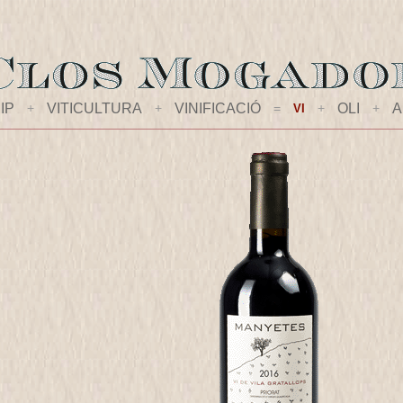
IP
+
VITICULTURA
+
VINIFICACIÓ
=
+
OLI
+
A
VI