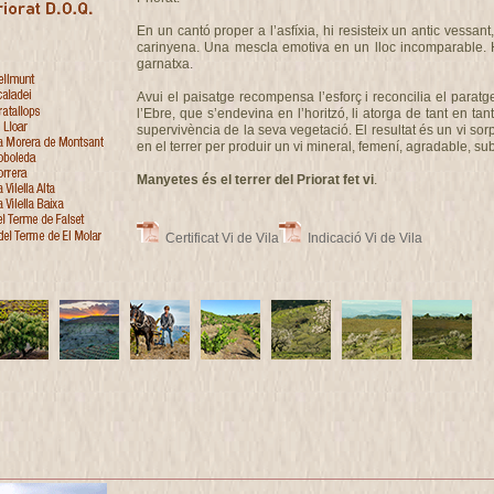
En un cantó proper a l’asfíxia, hi resisteix un antic vessant,
carinyena. Una mescla emotiva en un lloc incomparable. H
garnatxa.
Avui el paisatge recompensa l’esforç i reconcilia el paratg
l’Ebre, que s’endevina en l’horitzó, li atorga de tant en t
supervivència de la seva vegetació. El resultat és un vi so
en el terrer per produir un vi mineral, femení, agradable, sub
Manyetes és el terrer del Priorat fet vi
.
Certificat Vi de Vila
Indicació Vi de Vila