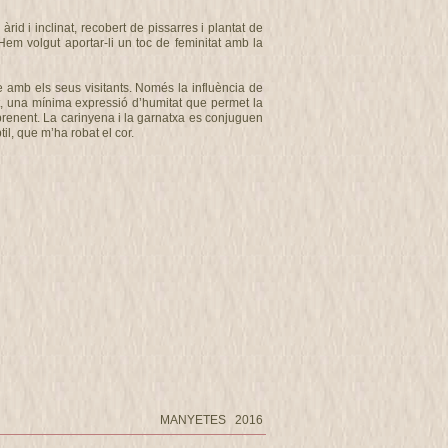
 àrid i inclinat, recobert de pissarres i plantat de
em volgut aportar-li un toc de feminitat amb la
e amb els seus visitants. Només la influència de
ant, una mínima expressió d’humitat que permet la
rprenent. La carinyena i la garnatxa es conjuguen
til, que m’ha robat el cor.
MANYETES 2016