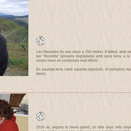
Les Manyetes és una vinya a 250 metres d’altitud, amb ex
per “llicorella” (pissarra degradada) amb poca terra, a l
vinyes viuen en condicions molt difícils.
En aquesta terra i amb aquesta exposició, el carinyena manté
tànnic.
2016 és, segons la meva opinió, un dels anys més sorpr