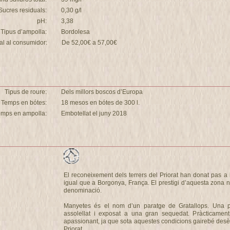
Sucres residuals:
0,30 g/l
pH:
3,38
Tipus d’ampolla:
Bordolesa
nal al consumidor:
De 52,00€ a 57,00€
Tipus de roure:
Dels millors boscos d’Europa
Temps en bótes:
18 mesos en bótes de 300 l.
emps en ampolla:
Embotellat el juny 2018
El reconeixement dels terrers del Priorat han donat pas a l
igual que a Borgonya, França. El prestigi d’aquesta zona n
denominació.
Manyetes és el nom d’un paratge de Gratallops. Una p
assolellat i exposat a una gran sequedat. Pràcticament
apassionant, ja que sota aquestes condicions gairebé desèr
Priorat.