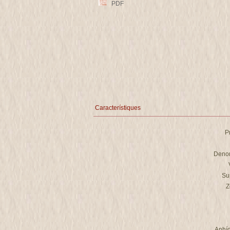
PDF
Característiques
P
Denom
Su
Z
Anhíd