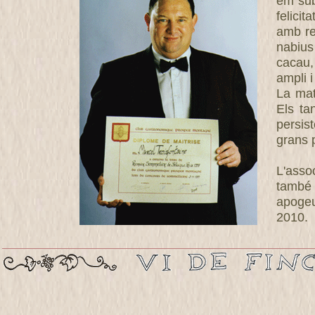
em sub
felici
amb re
nabius
cacau,
ampli 
La mat
Els ta
persist
grans 
L'asso
també 
apogeu
2010.