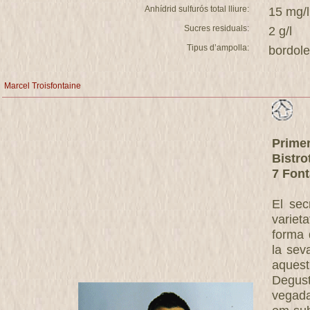
Anhídrid sulfurós total lliure:
15 mg/l
Sucres residuals:
2 g/l
Tipus d’ampolla:
bordol
Marcel Troisfontaine
Prime
Bistro
7 Font
El sec
variet
forma 
la sev
aquest
Degust
vegada