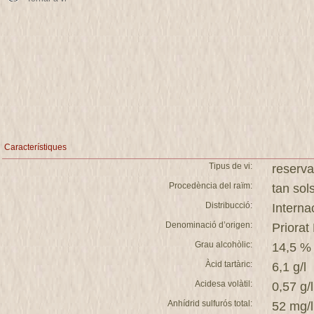
Característiques
Tipus de vi:
reserva
Procedència del raïm:
tan so
Distribucció:
Interna
Denominació d’origen:
Priorat
Grau alcohòlic:
14,5 %
Àcid tartàric:
6,1 g/l
Acidesa volàtil:
0,57 g/l
Anhídrid sulfurós total:
52 mg/l