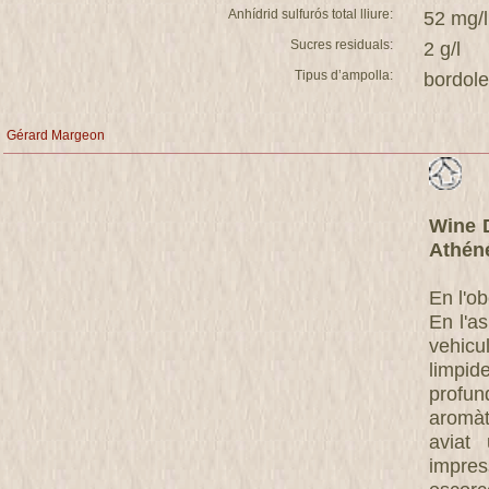
Anhídrid sulfurós total lliure:
52 mg/l
Sucres residuals:
2 g/l
Tipus d’ampolla:
bordol
Gérard Margeon
Wine 
Athéné
En l'ob
En l'a
vehic
limpid
profun
aromàti
aviat
impres